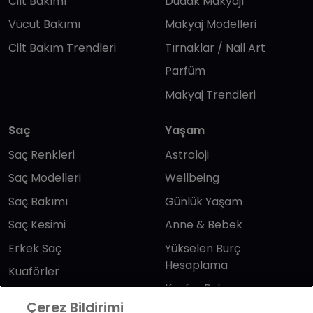
Cilt Bakımı
Dudak Makyajı
Vücut Bakımı
Makyaj Modelleri
Cilt Bakım Trendleri
Tırnaklar / Nail Art
Parfüm
Makyaj Trendleri
Saç
Yaşam
Saç Renkleri
Astroloji
Saç Modelleri
Wellbeing
Saç Bakımı
Günlük Yaşam
Saç Kesimi
Anne & Bebek
Erkek Saç
Yükselen Burç
Hesaplama
Kuaförler
Kuafor Bulma
Saç Trendleri
Çerez Bildirimi