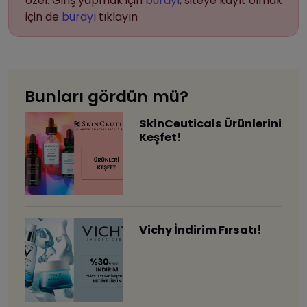
özel. Giriş yapmak için
burayı
, siteye kayıt olmak
için de
burayı
tıklayın
Bunları gördün mü?
SkinCeuticals Ürünlerini
Keşfet!
Vichy İndirim Fırsatı!