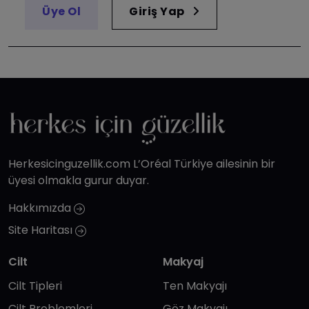
Üye Ol
Giriş Yap
Herkesicinguzellik.com L’Oréal Türkiye ailesinin bir
üyesi olmakla gurur duyar.
Hakkımızda
Site Haritası
Cilt
Makyaj
Cilt Tipleri
Ten Makyajı
Cilt Problemleri
Göz Makyajı