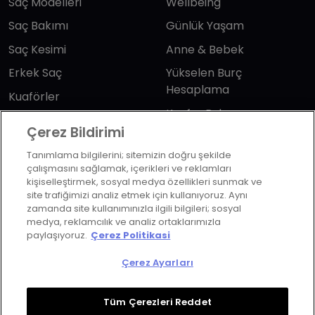
Saç Modelleri
Wellbeing
Saç Bakımı
Günlük Yaşam
Saç Kesimi
Anne & Bebek
Erkek Saç
Yükselen Burç
Hesaplama
Kuaförler
Kuafor Bulma
Saç Trendleri
Çerez Bildirimi
Tanımlama bilgilerini; sitemizin doğru şekilde
Bizi takip edin
çalışmasını sağlamak, içerikleri ve reklamları
kişiselleştirmek, sosyal medya özellikleri sunmak ve
site trafiğimizi analiz etmek için kullanıyoruz. Aynı
zamanda site kullanımınızla ilgili bilgileri; sosyal
medya, reklamcılık ve analiz ortaklarımızla
paylaşıyoruz.
Çerez Politikasi
KVKK Politikası
Aydınlatma Metni
Çerez Ayarları
KVKK Başvuru Formu
Kullanım Şart ve Koşulları
Çerez Politikası
Çerez Ayarları
Tüm Çerezleri Reddet