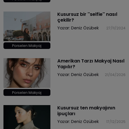
Kusursuz bir ''selfie'' nasıl
çekilir?
Yazar:
Deniz Özübek
27/11/2024
Porselen Makyaj
Amerikan Tarzı Makyaj Nasıl
Yapılır?
Yazar:
Deniz Özübek
21/04/2026
Porselen Makyaj
Kusursuz ten makyajının
ipuçları
Yazar:
Deniz Özübek
17/12/2025