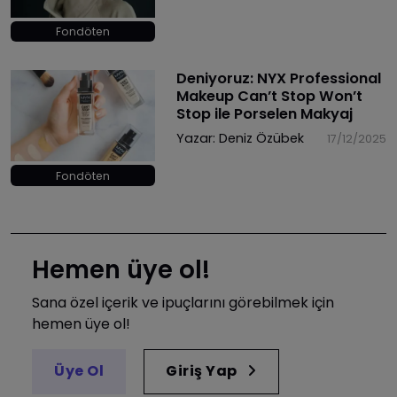
Fondöten
Deniyoruz: NYX Professional
Makeup Can’t Stop Won’t
Stop ile Porselen Makyaj
Yazar:
Deniz Özübek
17/12/2025
Fondöten
Hemen üye ol!
Sana özel içerik ve ipuçlarını görebilmek için
hemen üye ol!
Üye Ol
Giriş Yap