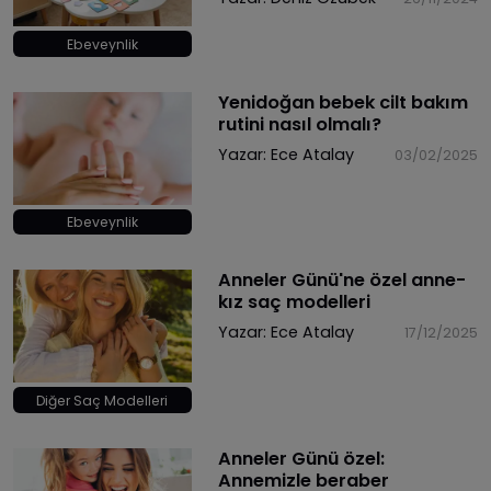
Ebeveynlik
Yenidoğan bebek cilt bakım
rutini nasıl olmalı?
Yazar:
Ece Atalay
03/02/2025
Ebeveynlik
​Anneler Günü'ne özel anne-
kız saç modelleri
Yazar:
Ece Atalay
17/12/2025
Diğer Saç Modelleri
Anneler Günü özel:
Annemizle beraber