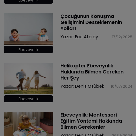
Ebeveynlik
Çocuğunun Konuşma
Gelişimini Desteklemenin
Yolları
Yazar:
Ece Atalay
17/12/2025
Ebeveynlik
Helikopter Ebeveynlik
Hakkında Bilmen Gereken
Her Şey
Yazar:
Deniz Özübek
10/07/2024
Ebeveynlik
Ebeveynlik: Montessori
Eğitim Yöntemi Hakkında
Bilmen Gerekenler
Yazar:
Deniz Özübek
26/11/2024