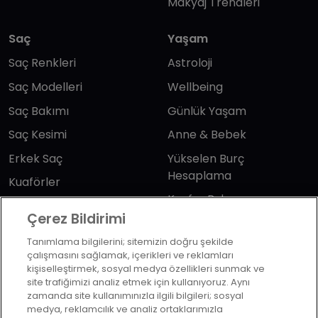
Makyaj Trendleri
Saç
Yaşam
Saç Renkleri
Astroloji
Saç Modelleri
Wellbeing
Saç Bakımı
Günlük Yaşam
Saç Kesimi
Anne & Bebek
Erkek Saç
Yükselen Burç
Hesaplama
Kuaförler
Kuafor Bulma
Saç Trendleri
Çerez Bildirimi
Tanımlama bilgilerini; sitemizin doğru şekilde
Bizi takip edin
çalışmasını sağlamak, içerikleri ve reklamları
kişiselleştirmek, sosyal medya özellikleri sunmak ve
site trafiğimizi analiz etmek için kullanıyoruz. Aynı
zamanda site kullanımınızla ilgili bilgileri; sosyal
medya, reklamcılık ve analiz ortaklarımızla