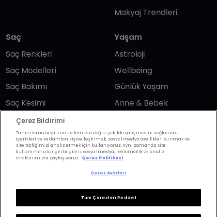
Makyaj Trendleri
Saç
Yaşam
Saç Renkleri
Astroloji
Saç Modelleri
Wellbeing
Saç Bakımı
Günlük Yaşam
Saç Kesimi
Anne & Bebek
Erkek Saç
Yükselen Burç
Çerez Bildirimi
Hesaplama
Kuaförler
Tanımlama bilgilerini; sitemizin doğru şekilde çalışmasını sağlamak,
içerikleri ve reklamları kişiselleştirmek, sosyal medya özellikleri sunmak ve
Kuafor Bulma
site trafiğimizi analiz etmek için kullanıyoruz. Aynı zamanda site
Saç Trendleri
kullanımınızla ilgili bilgileri; sosyal medya, reklamcılık ve analiz
ortaklarımızla paylaşıyoruz.
Çerez Politikasi
Çerez Ayarları
Bizi takip edin
Tüm Çerezleri Reddet