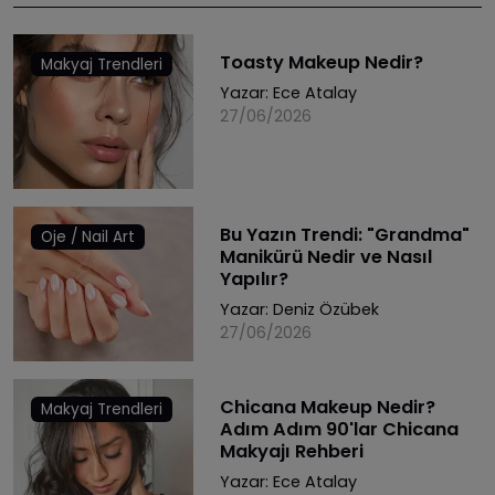
Toasty Makeup Nedir?
Makyaj Trendleri
Yazar:
Ece Atalay
27/06/2026
Bu Yazın Trendi: "Grandma"
Oje / Nail Art
Manikürü Nedir ve Nasıl
Yapılır?
Yazar:
Deniz Özübek
27/06/2026
Chicana Makeup Nedir?
Makyaj Trendleri
Adım Adım 90'lar Chicana
Makyajı Rehberi
Yazar:
Ece Atalay