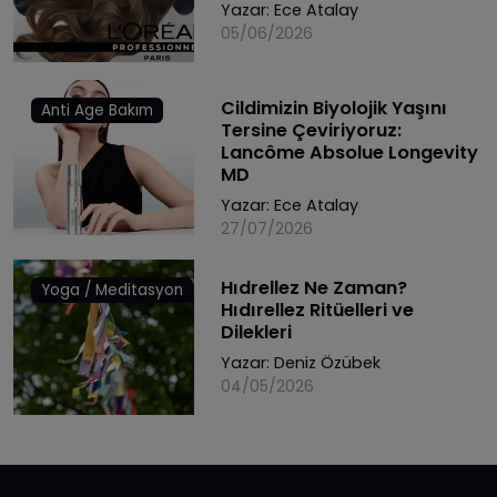
Yazar:
Ece Atalay
05/06/2026
Cildimizin Biyolojik Yaşını
Anti Age Bakım
Tersine Çeviriyoruz:
Lancôme Absolue Longevity
MD
Yazar:
Ece Atalay
27/07/2026
Hıdrellez Ne Zaman?
Yoga / Meditasyon
Hıdırellez Ritüelleri ve
Dilekleri
Yazar:
Deniz Özübek
04/05/2026