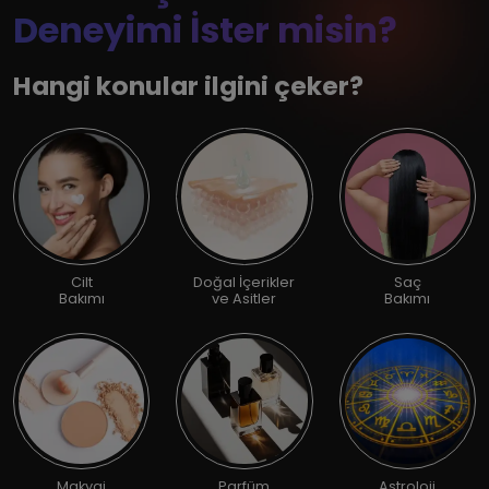
Deneyimi İster misin?
Hangi konular ilgini çeker?
Cilt
Doğal İçerikler
Saç
Bakımı
ve Asitler
Bakımı
Makyaj
Parfüm
Astroloji