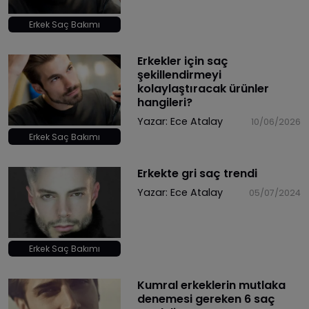
Erkek Saç Bakımı
Erkekler için saç
şekillendirmeyi
kolaylaştıracak ürünler
hangileri?
Yazar:
Ece Atalay
10/06/2026
Erkek Saç Bakımı
Erkekte gri saç trendi
Yazar:
Ece Atalay
05/07/2024
Erkek Saç Bakımı
​Kumral erkeklerin mutlaka
denemesi gereken 6 saç