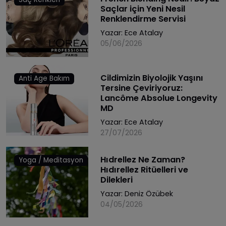
Saçlar için Yeni Nesil
Renklendirme Servisi
Yazar:
Ece Atalay
05/06/2026
Cildimizin Biyolojik Yaşını
Anti Age Bakım
Tersine Çeviriyoruz:
Lancôme Absolue Longevity
MD
Yazar:
Ece Atalay
27/07/2026
Hıdrellez Ne Zaman?
Yoga / Meditasyon
Hıdırellez Ritüelleri ve
Dilekleri
Yazar:
Deniz Özübek
04/05/2026