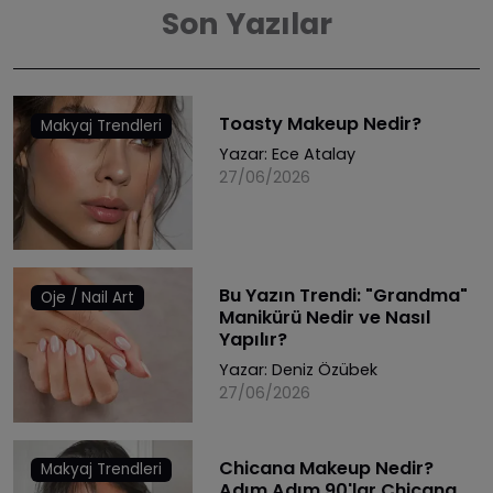
Son Yazılar
Toasty Makeup Nedir?
Makyaj Trendleri
Yazar:
Ece Atalay
27/06/2026
Bu Yazın Trendi: "Grandma"
Oje / Nail Art
Manikürü Nedir ve Nasıl
Yapılır?
Yazar:
Deniz Özübek
27/06/2026
Chicana Makeup Nedir?
Makyaj Trendleri
Adım Adım 90'lar Chicana