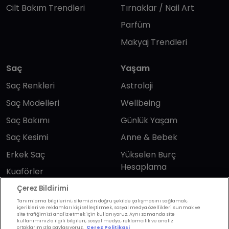
Cilt Bakım Trendleri
Tırnaklar / Nail Art
Parfüm
Makyaj Trendleri
Saç
Yaşam
Saç Renkleri
Astroloji
Saç Modelleri
Wellbeing
Saç Bakımı
Günlük Yaşam
Saç Kesimi
Anne & Bebek
Erkek Saç
Yükselen Burç
Hesaplama
Kuaförler
Kuafor Bulma
Saç Trendleri
Çerez Bildirimi
Tanımlama bilgilerini; sitemizin doğru şekilde çalışmasını sağlamak,
içerikleri ve reklamları kişiselleştirmek, sosyal medya özellikleri sunmak ve
site trafiğimizi analiz etmek için kullanıyoruz. Aynı zamanda site
Bizi takip edin
kullanımınızla ilgili bilgileri; sosyal medya, reklamcılık ve analiz
ortaklarımızla paylaşıyoruz.
Çerez Politikasi