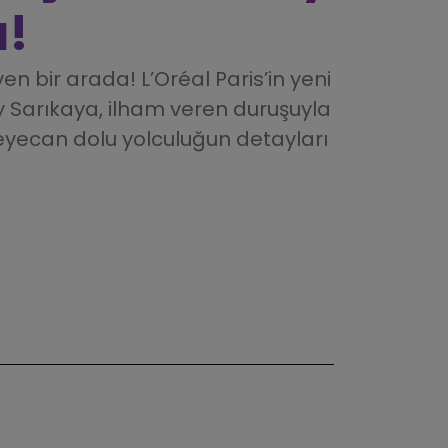
a!
en bir arada! L’Oréal Paris’in yeni
ay Sarıkaya, ilham veren duruşuyla
heyecan dolu yolculuğun detayları