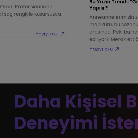
Bu Yazın Trendi: "
'Oréal Professionnel'in
Yapılır?
nzun buluştuğu toasty
l saç rengiyle kusursuzca
Anneannelerimizin 
ak bir parıltı veriyor. İşte bu
manikürü, bu sezonun
nın püf noktaları!
arasında. Peki bu no
Yazıyı oku
ediliyor? Merak etti
Yazıyı oku
Daha Kişisel B
Deneyimi İste