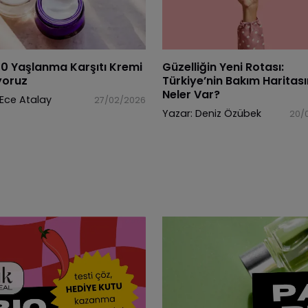
 10 Yaşlanma Karşıtı Kremi
Güzelliğin Yeni Rotası:
yoruz
Türkiye’nin Bakım Haritas
Neler Var?
Ece Atalay
27/02/2026
Yazar:
Deniz Özübek
20/