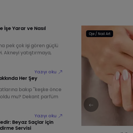
e İşe Yarar ve Nasıl
Oje / Nail Art
na pek çok işi gören güçlü
vi. Akneyi yatıştırmaya,
Yazıyı oku
kkında Her Şey
yatlarına bakıp "keşke önce
 oldu mu? Dekant parfüm
Yazıyı oku
edir: Beyaz Saçlar için
ndirme Servisi