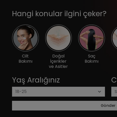
Hangi konular ilgini çeker?
Cilt
Doğal
Saç
Bakımı
İçerikler
Bakımı
ve Asitler
Yaş Aralığınız
C
Gönder