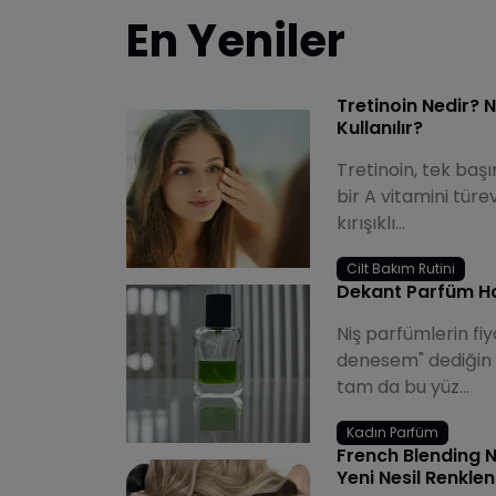
En Yeniler
Tretinoin Nedir? N
Kullanılır?
Makyaj Trendleri
Tretinoin, tek başı
bir A vitamini türe
kırışıklı...
Cilt Bakım Rutini
Dekant Parfüm Ha
Niş parfümlerin fi
denesem" dediğin
tam da bu yüz...
Kadın Parfüm
French Blending N
Yeni Nesil Renkle