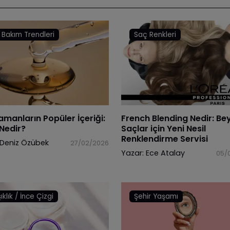
t Bakım Trendleri
Saç Renkleri
amanların Popüler İçeriği:
French Blending Nedir: Be
Nedir?
Saçlar için Yeni Nesil
Renklendirme Servisi
Deniz Özübek
27/02/2026
Yazar:
Ece Atalay
05/
şıklık / İnce Çizgi
Şehir Yaşamı