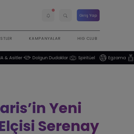
Giriş Yap
ESTLER
KAMPANYALAR
HIG CLUB
r
Dolgun Dudaklar
Spiritüel
Egzama
Parfüm
aris’in Yeni
 Elçisi Serenay