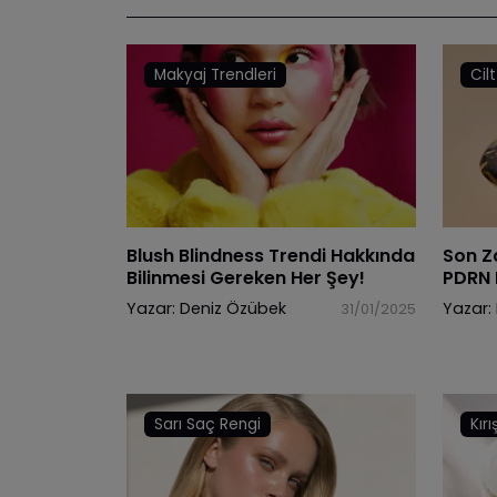
Makyaj Trendleri
Cil
Blush Blindness Trendi Hakkında
Son Z
Bilinmesi Gereken Her Şey!
PDRN 
Yazar:
Deniz Özübek
Yazar:
31/01/2025
Sarı Saç Rengi
Kırı