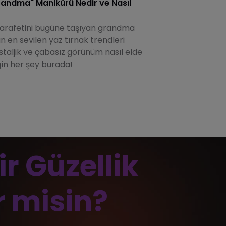
Grandma" Manikürü Nedir ve Nasıl
Chicana
Makyajı 
zarafetini bugüne taşıyan grandma
90'ların
 en sevilen yaz tırnak trendleri
dudaklar,
staljik ve çabasız görünüm nasıl elde
retro mak
ğin her şey burada!
Yazıyı o
ir Güzellik
r misin?