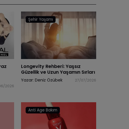
Şehir Yaşamı
yaz
Longevity Rehberi: Yaşsız
Güzellik ve Uzun Yaşamın Sırları
Yazar:
Deniz Özübek
27/07/2026
06/2026
Anti Age Bakım