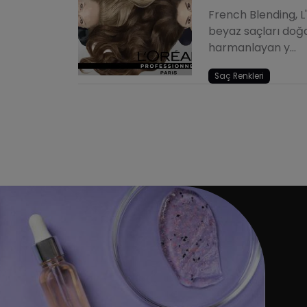
r Chicana
Toasty Makeup Nedir?
French Blending, L
Tarçın, kahve ve kavrulmuş bro
beyaz saçları doğa
dü. Koyu çerçeveli
makeup, yüze güneşte ısınmış sıc
harmanlayan y...
 chicana makeup,
sıcak akımı adım adım uygulama
kışı yapıyor.
Saç Renkleri
Yazıyı oku