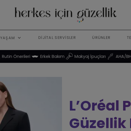
DIJITAL SERVISLER
ÜRÜNLER
T
YAŞAM
rileri
Erkek Bakım
Makyaj İpuçları
AHA/BHA & Asitle
L’Oréal P
Güzellik