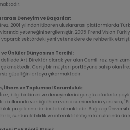
maktadır.
ararası Deneyim ve Başarılar:
İrez, 2001 yılından itibaren uluslararası platformlarda Türk
vlarında yeteneğini sergilemiştir. 2005 Trend Vision Türkiye bi
i yaparak sektördeki yeni yeteneklere de rehberlik etmişti
ve Ünlüler Dünyasının Tercihi:
 defilede Art Direktör olarak yer alan Cemil İrez, aynı za
 çekmektedir. Geniş bir müşteri portföyüne sahip olan İrez,
siz güzelliğini ortaya çıkarmaktadır.
m, İlham ve Toplumsal Sorumluluk:
İrez, bilgi birikimini ve deneyimlerini genç kuaförlerle p
 okullarında verdiği ilham verici seminerlerin yanı sıra, "Bi
uluk projelerine de destek olmaktadır. Boğaziçi Üniversitesi
lerle, sürdürülebilirlik ve interaktif iletişim konularında da 
rdeki Çok Yönlü Etkisi: