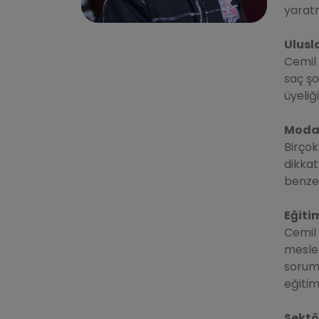
yarat
Ulusl
Cemil 
saç şo
üyeliğ
Moda 
Birçok
dikkat
benzer
Eğiti
Cemil 
meslek
soruml
eğitim
Sektö