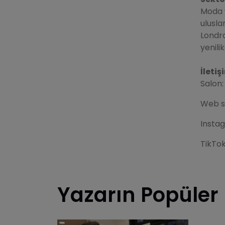
Moda v
ulusla
Londra
yenili
İletiş
Salon:
Web si
Insta
TikTo
Yazarın Popüler