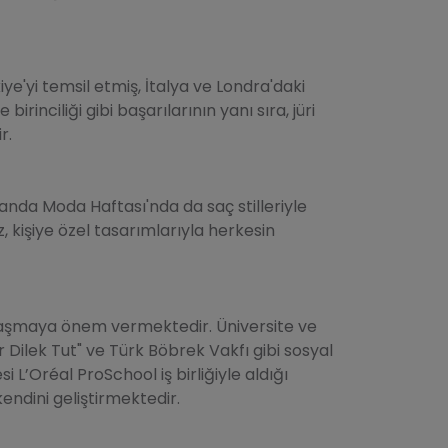
iye'yi temsil etmiş, İtalya ve Londra'daki
rinciliği gibi başarılarının yanı sıra, jüri
r.
manda Moda Haftası'nda da saç stilleriyle
 kişiye özel tasarımlarıyla herkesin
aylaşmaya önem vermektedir. Üniversite ve
r Dilek Tut" ve Türk Böbrek Vakfı gibi sosyal
 L’Oréal ProSchool iş birliğiyle aldığı
kendini geliştirmektedir.