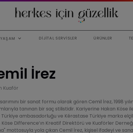
DIJITAL SERVISLER
ÜRÜNLER
T
YAŞAM
mil İrez
 Kuaför
sarımını bir sanat formu olarak gören Cemil İrez, 1998 yılı
mlarıyla tanınan bir saç stilistidir. Kariyerine Hakan Köse 
 Türkiye ambasadorluğu ve Kérastase Türkiye marka elçiliği
Köse Difference’ın Kreatif Direktörü ve Kuaförler Derneği
" mottosuyla yola çıkan Cemil İrez, kişisel ifadeyi ve sanat