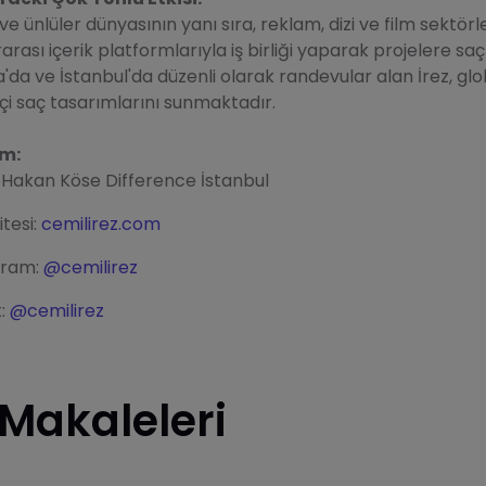
e ünlüler dünyasının yanı sıra, reklam, dizi ve film sektörl
rarası içerik platformlarıyla iş birliği yaparak projelere 
'da ve İstanbul'da düzenli olarak randevular alan İrez, gl
kçi saç tasarımlarını sunmaktadır.
im:
 Hakan Köse Difference İstanbul
tesi:
cemilirez.com
gram:
@cemilirez
k:
@cemilirez
 Makaleleri