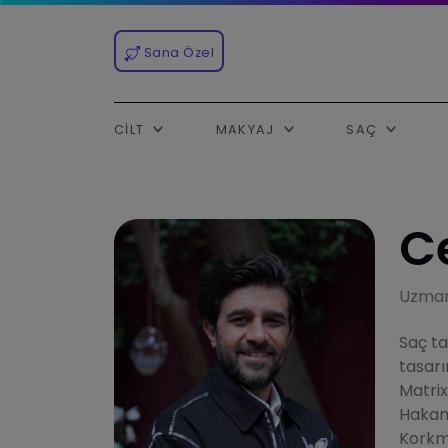
Sana Özel
CILT
MAKYAJ
SAÇ
Ce
Uzman
Saç ta
tasarı
Matrix
Hakan 
Korkma