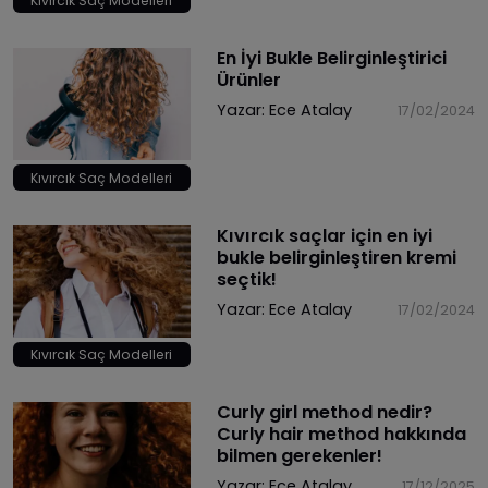
Kıvırcık Saç Modelleri
En İyi Bukle Belirginleştirici
Ürünler
Yazar:
Ece Atalay
17/02/2024
Kıvırcık Saç Modelleri
Kıvırcık saçlar için en iyi
bukle belirginleştiren kremi
seçtik!
Yazar:
Ece Atalay
17/02/2024
Kıvırcık Saç Modelleri
Curly girl method nedir?
Curly hair method hakkında
bilmen gerekenler!
Yazar:
Ece Atalay
17/12/2025