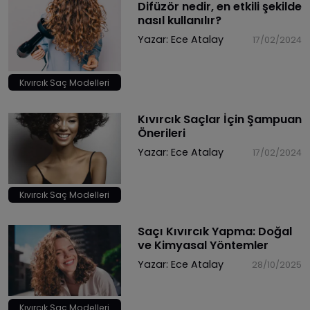
Difüzör nedir, en etkili şekilde
nasıl kullanılır?
Yazar:
Ece Atalay
17/02/2024
Kıvırcık Saç Modelleri
Kıvırcık Saçlar İçin Şampuan
Önerileri
Yazar:
Ece Atalay
17/02/2024
Kıvırcık Saç Modelleri
Saçı Kıvırcık Yapma: Doğal
ve Kimyasal Yöntemler
Yazar:
Ece Atalay
28/10/2025
Kıvırcık Saç Modelleri