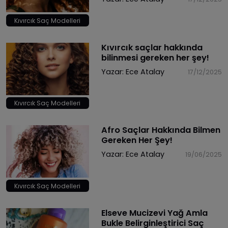
Kıvırcık Saç Modelleri
Kıvırcık saçlar hakkında
bilinmesi gereken her şey!
Yazar:
Ece Atalay
17/12/2025
Kıvırcık Saç Modelleri
Afro Saçlar Hakkında Bilmen
Gereken Her Şey!
Yazar:
Ece Atalay
19/06/2025
Kıvırcık Saç Modelleri
Elseve Mucizevi Yağ Amla
Bukle Belirginleştirici Saç