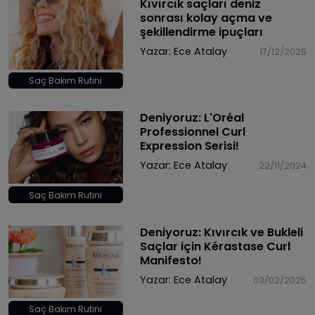
Kıvırcık saçları deniz
sonrası kolay açma ve
şekillendirme ipuçları
Yazar:
Ece Atalay
17/12/2025
Saç Bakım Rutini
Deniyoruz: L'Oréal
Professionnel Curl
Expression Serisi!
Yazar:
Ece Atalay
22/11/2024
Saç Bakım Rutini
Deniyoruz: Kıvırcık ve Bukleli
Saçlar için Kérastase Curl
Manifesto!
Yazar:
Ece Atalay
03/02/2025
Saç Bakım Rutini