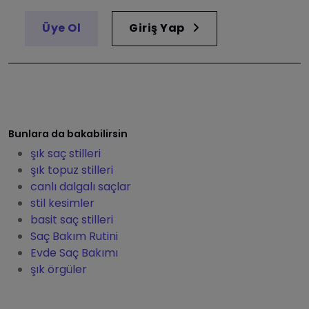
Üye Ol
Giriş Yap
Bunlara da bakabilirsin
şık saç stilleri
şık topuz stilleri
canlı dalgalı saçlar
stil kesimler
basit saç stilleri
Saç Bakım Rutini
Evde Saç Bakımı
şık örgüler