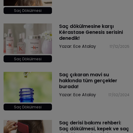
Saç Dökülmesi
Saç dökülmesine karşı
Kérastase Genesis serisini
denedik!
Yazar:
Ece Atalay
17/12/2025
Saç Dökülmesi
Saç çıkaran mavi su
hakkında tüm gerçekler
burada!
Yazar:
Ece Atalay
17/02/2024
Saç Dökülmesi
Saç derisi bakımı rehberi:
Saç dökülmesi, kepek ve saç