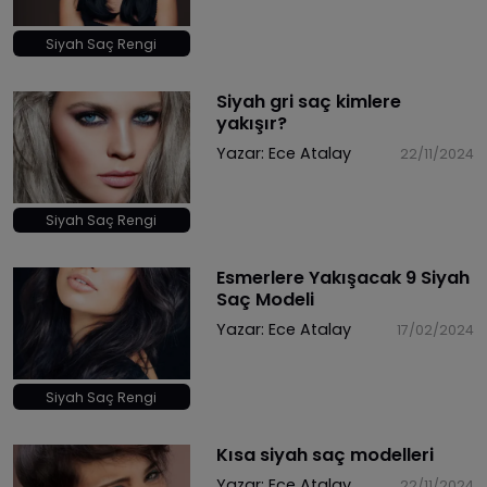
Siyah Saç Rengi
Siyah gri saç kimlere
yakışır?
Yazar:
Ece Atalay
22/11/2024
Siyah Saç Rengi
Esmerlere Yakışacak 9 Siyah
Saç Modeli
Yazar:
Ece Atalay
17/02/2024
Siyah Saç Rengi
​Kısa siyah saç modelleri
Yazar:
Ece Atalay
22/11/2024