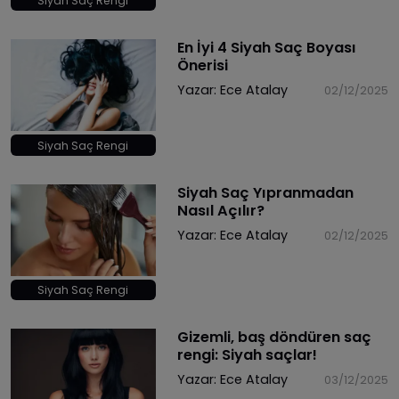
Siyah Saç Rengi
En İyi 4 Siyah Saç Boyası
Önerisi
Yazar:
Ece Atalay
02/12/2025
Siyah Saç Rengi
Siyah Saç Yıpranmadan
Nasıl Açılır?
Yazar:
Ece Atalay
02/12/2025
Siyah Saç Rengi
Gizemli, baş döndüren saç
rengi: Siyah saçlar!
Yazar:
Ece Atalay
03/12/2025