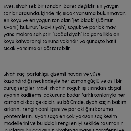
Evet, siyah tek bir tondan ibaret değildir. En yaygın
tonlar arasında, içinde hiç sıcak yansıma bulunmayan,
en koyu ve en yoğun ton olan "jet black" (kömür
siyahı) bulunur. "Mavi siyah", soğuk ve parlak mavi
yansımalara sahiptir. "Doğal siyah" ise genellikle en
koyu kahverengi tonuna yakındır ve güneşte hafif
sıcak yansımalar gösterebilir.
Siyah saç, parlaklığı, gizemli havası ve yüze
kazandırdığı net ifadeyle her zaman güçlü ve asil bir
duruş sergiler. Mavi-siyahın soğuk ışıltısından, doğal
siyahın kadifemsi dokusuna kadar farklı tonlarıyla her
zaman dikkat çekicidir. Bu bölümde, siyah saçın bakım
sırlarını, rengin canlılığını ve parlaklığını koruma
yöntemlerini, siyah saça en çok yakışan saç kesim
modellerini ve bu iddialı rengi en iyi şekilde taşımanın
ipuçlarını bulacaksınız. Siyahın zamansız zarafetini ve