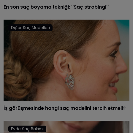
En son saç boyama tekniği: ​''Saç strobingi''
Diğer Saç Modelleri
İş görüşmesinde hangi saç modelini tercih etmeli?
Evde Saç Bakımı