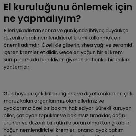
El kuruluğunu önlemek için
ne yapmalıyım?
Elleri yıkadıktan sonra ve gün içinde ihtiyaç duydukça
düzenli olarak nemlendirici el kremi kullanmak en
önemli adımdır. Özellikle gliserin, shea yağı ve seramid
içeren kremler etkilidir. Geceleri yoğun bir el kremi
sürüp pamuklu bir eldiven giymek de harika bir bakım
yöntemidir.
Gün boyu en çok kullandığımız ve dış etkenlere en çok
maruz kalan organlarımız olan ellerimiz ve
ayaklarımız özel bir bakımı hak ediyor. Sürekli kuruyan
eller, çatlayan topuklar ve bakımsız tırnaklar, doğru
ürünler ve düzenli bir rutin ile sorun olmaktan çıkabilir.
Yoğun nemlendirici el kremleri, onarıcı ayak bakım