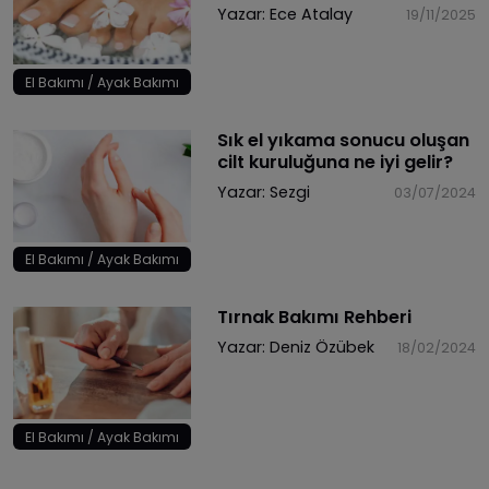
Yazar:
Ece Atalay
19/11/2025
El Bakımı / Ayak Bakımı
Sık el yıkama sonucu oluşan
cilt kuruluğuna ne iyi gelir?
Yazar:
Sezgi
03/07/2024
El Bakımı / Ayak Bakımı
Tırnak Bakımı Rehberi
Yazar:
Deniz Özübek
18/02/2024
El Bakımı / Ayak Bakımı