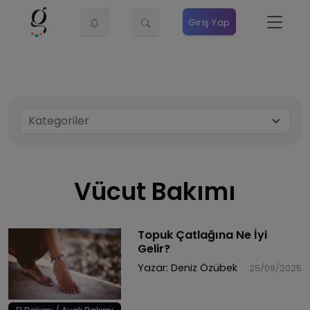
Giriş Yap
Vücut Bakımı
Topuk Çatlağına Ne İyi
Gelir?
Yazar:
Deniz Özübek
25/09/2025