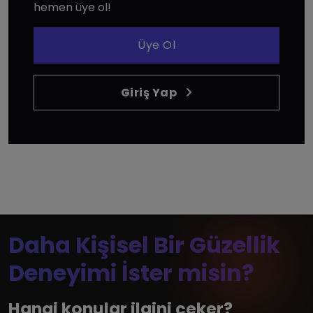
hemen üye ol!
Üye Ol
Giriş Yap
Daha Kişisel Bir Güzellik
Deneyimi İster misin?
Hangi konular ilgini çeker?