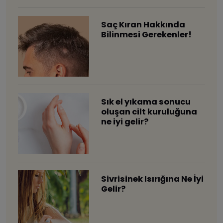
Saç Kıran Hakkında
Bilinmesi Gerekenler!
Sık el yıkama sonucu
oluşan cilt kuruluğuna
ne iyi gelir?
Sivrisinek Isırığına Ne İyi
Gelir?