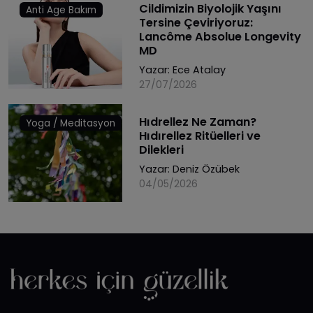
Cildimizin Biyolojik Yaşını
Anti Age Bakım
Tersine Çeviriyoruz:
Lancôme Absolue Longevity
MD
Yazar:
Ece Atalay
27/07/2026
Hıdrellez Ne Zaman?
Yoga / Meditasyon
Hıdırellez Ritüelleri ve
Dilekleri
Yazar:
Deniz Özübek
04/05/2026