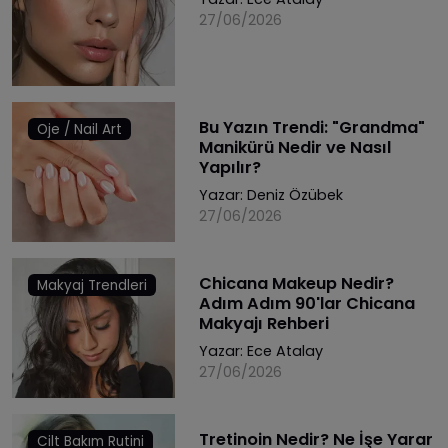
27/06/2026
Bu Yazın Trendi: "Grandma"
Oje / Nail Art
Manikürü Nedir ve Nasıl
Yapılır?
Yazar:
Deniz Özübek
27/06/2026
Chicana Makeup Nedir?
Makyaj Trendleri
Adım Adım 90'lar Chicana
Makyajı Rehberi
Yazar:
Ece Atalay
27/06/2026
Tretinoin Nedir? Ne İşe Yarar
Cilt Bakım Rutini