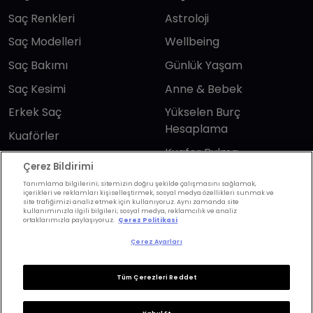
Saç Renkleri
Astroloji
Saç Modelleri
Wellbeing
Saç Bakımı
Günlük Yaşam
Saç Kesimi
Anne & Bebek
Erkek Saç
Yükselen Burç
Hesaplama
Kuaförler
Kuafor Bulma
Saç Trendleri
Çerez Bildirimi
Tanımlama bilgilerini; sitemizin doğru şekilde çalışmasını sağlamak,
içerikleri ve reklamları kişiselleştirmek, sosyal medya özellikleri sunmak ve
Bizi takip edin
site trafiğimizi analiz etmek için kullanıyoruz. Aynı zamanda site
kullanımınızla ilgili bilgileri; sosyal medya, reklamcılık ve analiz
ortaklarımızla paylaşıyoruz.
Çerez Politikasi
Çerez Ayarları
Tüm Çerezleri Reddet
KVKK Politikası
Aydınlatma Metni
KVKK Başvuru Formu
Kullanım Şart ve Koşulları