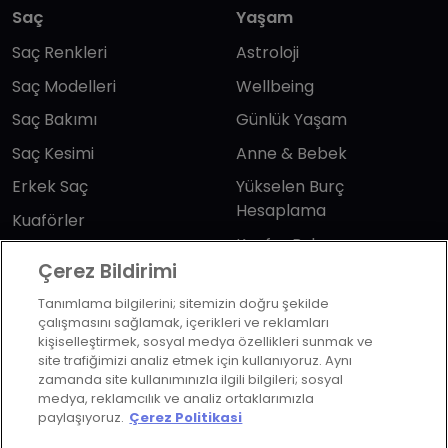
Saç
Yaşam
Saç Renkleri
Astroloji
Saç Modelleri
Wellbeing
Saç Bakımı
Günlük Yaşam
Saç Kesimi
Anne & Bebek
Erkek Saç
Yükselen Burç
Hesaplama
Kuaförler
Kuafor Bulma
Saç Trendleri
Çerez Bildirimi
Tanımlama bilgilerini; sitemizin doğru şekilde
Bizi takip edin
çalışmasını sağlamak, içerikleri ve reklamları
kişiselleştirmek, sosyal medya özellikleri sunmak ve
site trafiğimizi analiz etmek için kullanıyoruz. Aynı
zamanda site kullanımınızla ilgili bilgileri; sosyal
medya, reklamcılık ve analiz ortaklarımızla
paylaşıyoruz.
Çerez Politikasi
KVKK Politikası
Aydınlatma Metni