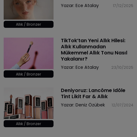
Yazar:
Ece Atalay
17/12/2025
Allık / Bronzer
TikTok’tan Yeni Allık Hilesi:
Allık Kullanmadan
Mükemmel Allık Tonu Nasıl
Yakalanır?
Yazar:
Ece Atalay
23/10/2025
Allık / Bronzer
Deniyoruz: Lancôme Idôle
Tint Likit Far & Allık
Yazar:
Deniz Özübek
12/07/2024
Allık / Bronzer