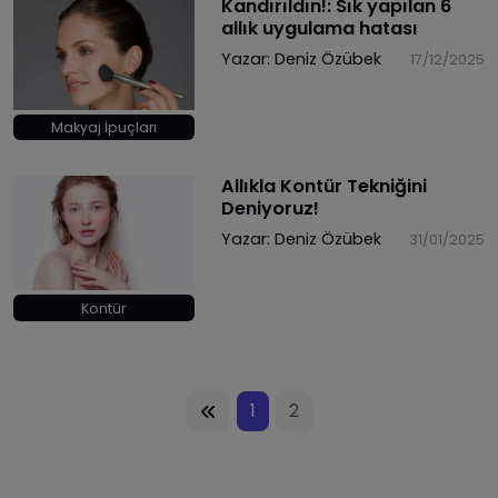
Kandırıldın!: Sık yapılan 6
allık uygulama hatası
Yazar:
Deniz Özübek
17/12/2025
Makyaj İpuçları
Allıkla Kontür Tekniğini
Deniyoruz!
Yazar:
Deniz Özübek
31/01/2025
Kontür
1
2