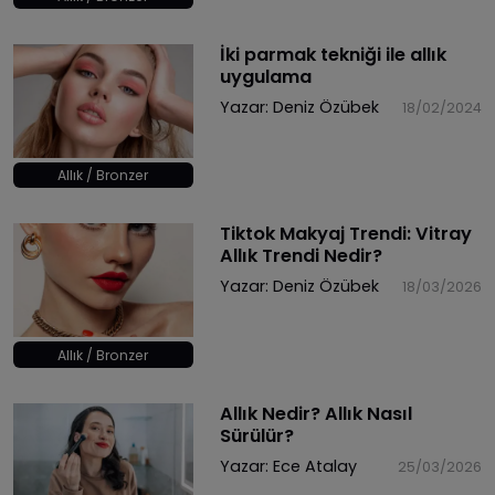
İki parmak tekniği ile allık
uygulama
Yazar:
Deniz Özübek
18/02/2024
Allık / Bronzer
Tiktok Makyaj Trendi: Vitray
Allık Trendi Nedir?
Yazar:
Deniz Özübek
18/03/2026
Allık / Bronzer
Allık Nedir? Allık Nasıl
Sürülür?
Yazar:
Ece Atalay
25/03/2026