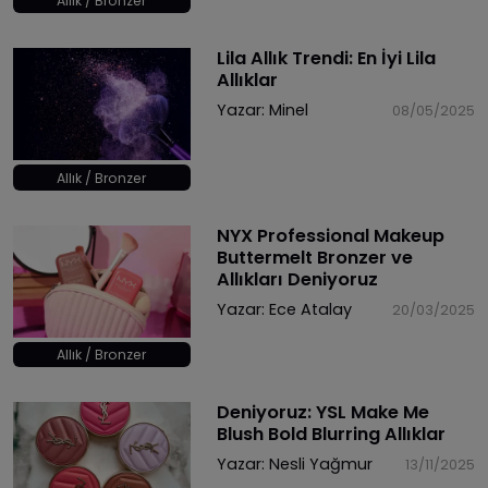
Allık / Bronzer
Lila Allık Trendi: En İyi Lila
Allıklar
Yazar:
Minel
08/05/2025
Allık / Bronzer
NYX Professional Makeup
Buttermelt Bronzer ve
Allıkları Deniyoruz
Yazar:
Ece Atalay
20/03/2025
Allık / Bronzer
Deniyoruz: YSL Make Me
Blush Bold Blurring Allıklar
Yazar:
Nesli Yağmur
13/11/2025