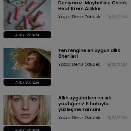
Deniyoruz: Maybelline Cheek
Heat Krem Allıklar
Yazar:
Deniz Özübek
18/02/2024
Allık / Bronzer
Ten rengine en uygun allık
önerileri
Yazar:
Deniz Özübek
18/02/2024
Allık / Bronzer
Allık uygularken en sık
yaptığımız 6 hatayla
yüzleşme zamanı
Yazar:
Deniz Özübek
18/02/2024
Allık / Bronzer