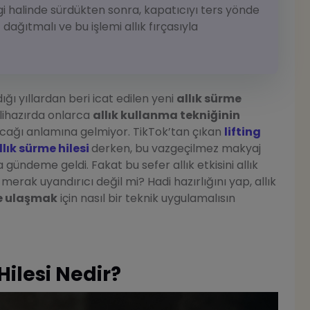
zgi halinde sürdükten sonra, kapatıcıyı ters yönde
ağıtmalı ve bu işlemi allık fırçasıyla
ığı yıllardan beri icat edilen yeni
allık sürme
alihazırda onlarca
allık kullanma tekniğinin
acağı anlamına gelmiyor. TikTok’tan çıkan
lifting
llık sürme hilesi
derken, bu vazgeçilmez makyaj
a gündeme geldi. Fakat bu sefer allık etkisini allık
erak uyandırıcı değil mi? Hadi hazırlığını yap, allık
e ulaşmak
için nasıl bir teknik uygulamalısın
ilesi Nedir?