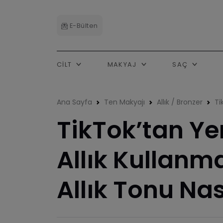
E-Bülten
CILT
MAKYAJ
SAÇ
Ana Sayfa
Ten Makyajı
Allık / Bronzer
Ti
TikTok’tan Yeni
Allık Kulla
Allık Tonu Nas