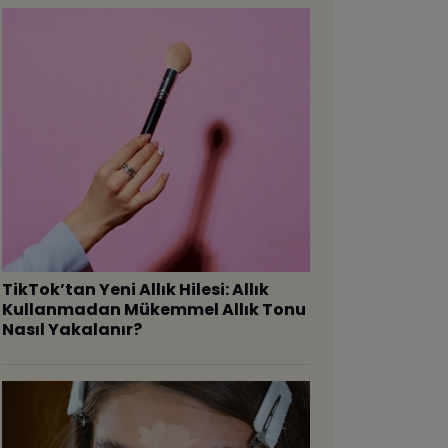
TikTok’tan Yeni Allık Hilesi: Allık
Kullanmadan Mükemmel Allık Tonu
Nasıl Yakalanır?