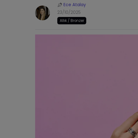
Ece Atalay
23/10/2025
Allık / Bronzer