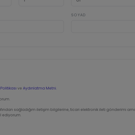
SOYAD
Politikası
ve
Aydınlatma Metni.
orum.
ndan sağladığım iletişim bilgilerine, ticari elektronik ileti gönderimi ama
ul ediyorum.