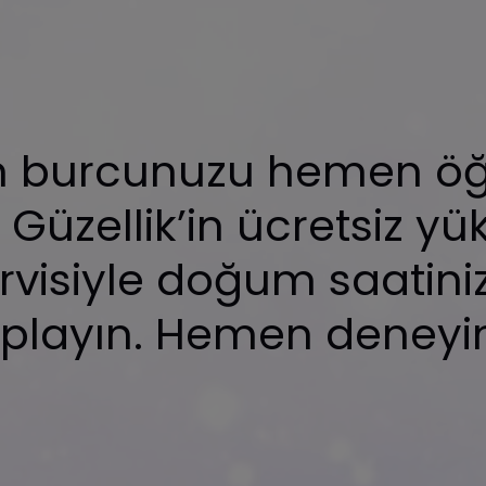
n burcunuzu hemen öğr
 Güzellik’in ücretsiz y
visiyle doğum saatini
playın. Hemen deneyi