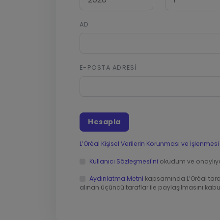
AD
E-POSTA ADRESI
Hesapla
L’Oréal Kişisel Verilerin Korunması ve İşlenmesi 
Kullanıcı Sözleşmesi'ni
okudum ve onaylıy
Aydınlatma Metni
kapsamında L’Oréal tarafı
alınan üçüncü taraflar ile paylaşılmasını kab