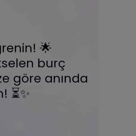
enin! 🌟
ükselen burç
ze göre anında
n! ⏳✨