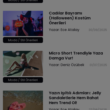
Moda / Stil Önerileri
Cadılar Bayramı
(Halloween) Kostüm
Önerileri
Yazar:
Ece Atalay
30/09/2025
Moda / Stil Önerileri
Micro Short Trendiyle Yaza
Damga Vur!
Yazar:
Deniz Özübek
01/07/2025
Moda / Stil Önerileri
Yazın Işıltılı Adımları: Jelly
Sandaletlerle Hem Rahat
Hem Trend Ol!
Yazar:
Ece Atalay
27/06/2025