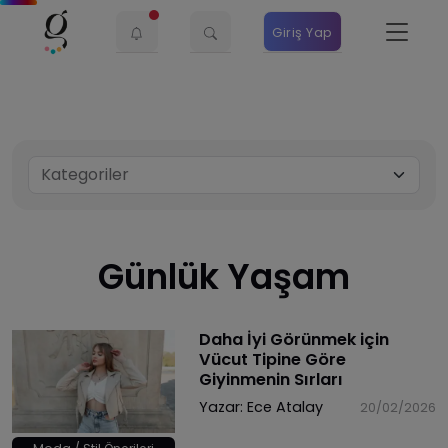
Giriş Yap
Günlük Yaşam
Daha İyi Görünmek için
Vücut Tipine Göre
Giyinmenin Sırları
Yazar:
Ece Atalay
20/02/2026