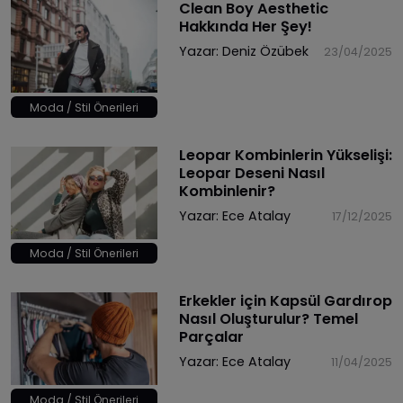
Clean Boy Aesthetic
Hakkında Her Şey!
Yazar:
Deniz Özübek
23/04/2025
Moda / Stil Önerileri
Leopar Kombinlerin Yükselişi:
Leopar Deseni Nasıl
Kombinlenir?
Yazar:
Ece Atalay
17/12/2025
Moda / Stil Önerileri
Erkekler için Kapsül Gardırop
Nasıl Oluşturulur? Temel
Parçalar
Yazar:
Ece Atalay
11/04/2025
Moda / Stil Önerileri