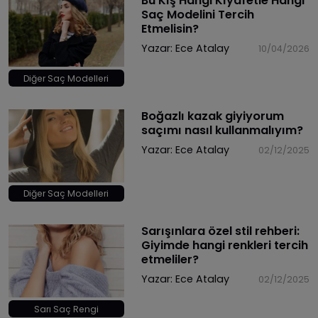
Bu Kış Hangi Kıyafetle Hangi
Saç Modelini Tercih
Etmelisin?
Yazar:
Ece Atalay
10/04/2026
Diğer Saç Modelleri
​Boğazlı kazak giyiyorum
saçımı nasıl kullanmalıyım?
Yazar:
Ece Atalay
02/12/2025
Diğer Saç Modelleri
Sarışınlara özel stil rehberi:
Giyimde hangi renkleri tercih
etmeliler?
Yazar:
Ece Atalay
02/12/2025
Sarı Saç Rengi