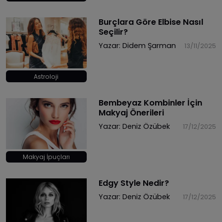
Burçlara Göre Elbise Nasıl
Seçilir?
Yazar:
Didem Şarman
13/11/2025
Astroloji
Bembeyaz Kombinler İçin
Makyaj Önerileri
Yazar:
Deniz Özübek
17/12/2025
Makyaj İpuçları
Edgy Style Nedir?
Yazar:
Deniz Özübek
17/12/2025