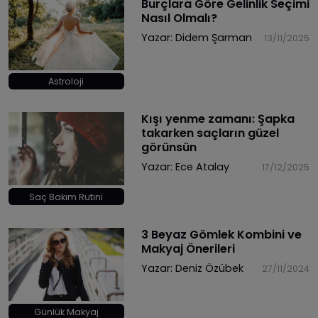
Burçlara Göre Gelinlik Seçimi
Nasıl Olmalı?
Yazar:
Didem Şarman
13/11/2025
Astroloji
​Kışı yenme zamanı: Şapka
takarken saçların güzel
görünsün
Yazar:
Ece Atalay
17/12/2025
Saç Bakım Rutini
3 Beyaz Gömlek Kombini ve
Makyaj Önerileri
Yazar:
Deniz Özübek
27/11/2024
Günlük Makyaj