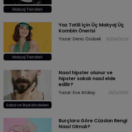
Makyaj Trendleri
Yaz Tatili için Üç Makyaj Üç
Kombin Önerisi
Yazar:
Deniz Özübek
30/09/2024
Makyaj Trendleri
​Nasıl hipster olunur ve
hipster sakalı nasıl elde
edilir?
Yazar:
Ece Atalay
26/11/2024
Sakal ve Bıyık Modelleri
Burçlara Göre Cüzdan Rengi
Nasıl Olmalı?