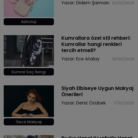
Yazar:
Didem Şarman
02/12/2025
Astroloji
Kumrallara özel stil rehberi:
Kumrallar hangi renkleri
tercih etmeli?
Yazar:
Ece Atalay
16/04/2026
Kumral Saç Rengi
Siyah Elbiseye Uygun Makyaj
Önerileri
Yazar:
Deniz Özübek
17/12/2025
Gece Makyajı