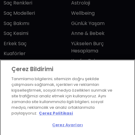
Saç Renkleri
Astroloji
Saç Modelleri
Wellbeing
Saç Bakımı
Günlük Yaşam
Saç Kesimi
Anne & Bebek
Erkek Saç
Yükselen Burç
Hesaplama
Kuaförler
Kuafor Bulma
Saç Trendleri
Çerez Bildirimi
Tanımlama bilgilerini; sitemizin doğru şekilde
Bizi takip edin
çalışmasını sağlamak, içerikleri ve reklamları
kişiselleştirmek, sosyal medya özellikleri sunmak ve
site trafiğimizi analiz etmek için kullanıyoruz. Aynı
zamanda site kullanımınızla ilgili bilgileri; sosyal
medya, reklamcılık ve analiz ortaklarımızla
paylaşıyoruz.
Çerez Politikasi
KVKK Politikası
Aydınlatma Metni
Çerez Ayarları
KVKK Başvuru Formu
Kullanım Şart ve Koşulları