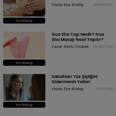
Yazar:
Ece Atalay
28/08/2025
Yüz Masajı
Gua Sha Taşı Nedir? Gua
Sha Masajı Nasıl Yapılır?
Yazar:
Deniz Özübek
07/04/2026
Yüz Masajı
Sabahları Yüz Şişliğini
Gidermenin Yolları
Yazar:
Ece Atalay
17/12/2025
Yüz Masajı