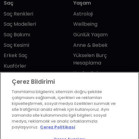
Saç
Yaşam
Saç Renkleri
Astroloji
Saç Modelleri
Wellbeing
Saç Bakımı
Günlük Yaşam
Saç Kesimi
Anne & Bebek
Erkek Saç
Yükselen Burç
Hesaplama
Kuaförler
Kuafor Bulma
Saç Trendleri
Çerez Bildirimi
Tanımlama bilgilerini; sitemizin doğru şekilde
Bizi takip edin
çalışmasını sağlamak, içerikleri ve reklamları
kişiselleştirmek, sosyal medya özellikleri sunmak ve
site trafiğimizi analiz etmek için kullanıyoruz. Aynı
zamanda site kullanımınızla ilgili bilgileri; sosyal
medya, reklamcılık ve analiz ortaklarımızla
paylaşıyoruz.
Çerez Politikasi
KVKK Politikası
Aydınlatma Metni