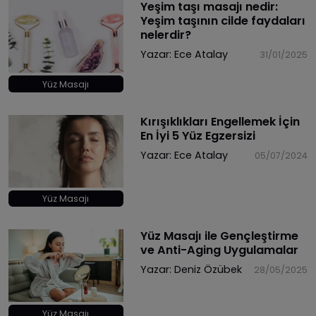
Yeşim taşı masajı nedir:
Yeşim taşının cilde faydaları
nelerdir?
Yazar:
Ece Atalay
31/01/2025
Yüz Masajı
Kırışıklıkları Engellemek İçin
En İyi 5 Yüz Egzersizi
Yazar:
Ece Atalay
05/07/2024
Yüz Masajı
Yüz Masajı ile Gençleştirme
ve Anti-Aging Uygulamalar
Yazar:
Deniz Özübek
28/05/2025
Yüz Masajı