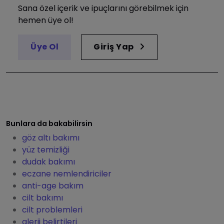
Sana özel içerik ve ipuçlarını görebilmek için
hemen üye ol!
Üye Ol
Giriş Yap
Bunlara da bakabilirsin
göz altı bakımı
yüz temizliği
dudak bakımı
eczane nemlendiriciler
anti-age bakım
cilt bakımı
cilt problemleri
alerji belirtileri