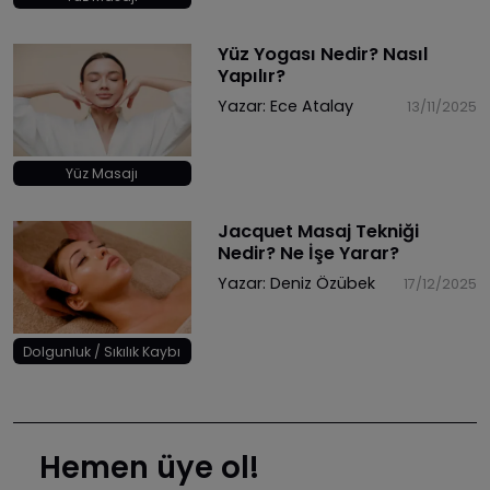
Yüz Yogası Nedir? Nasıl
Yapılır?
Yazar:
Ece Atalay
13/11/2025
Yüz Masajı
Jacquet Masaj Tekniği
Nedir? Ne İşe Yarar?
Yazar:
Deniz Özübek
17/12/2025
Dolgunluk / Sıkılık Kaybı
Hemen üye ol!