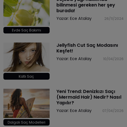
bilinmesi gereken her şey
burada!
Yazar:
Ece Atalay
26/11/2024
Evde Saç Bakımı
Jellyfish Cut Saç Modasını
Keşfet!
Yazar:
Ece Atalay
10/04/2026
Katlı Saç
Yeni Trend: Denizkızı Saçı
(Mermaid Hair) Nedir? Nasıl
Yapılır?
Yazar:
Ece Atalay
07/04/2026
Dalgalı Saç Modelleri