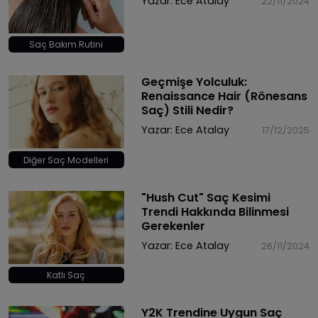
Yazar:
Ece Atalay
22/11/2024
Saç Bakım Rutini
Geçmişe Yolculuk:
Renaissance Hair (Rönesans
Saç) Stili Nedir?
Yazar:
Ece Atalay
17/12/2025
Diğer Saç Modelleri
"Hush Cut" Saç Kesimi
Trendi Hakkında Bilinmesi
Gerekenler
Yazar:
Ece Atalay
26/11/2024
Katlı Saç
Y2K Trendine Uygun Saç