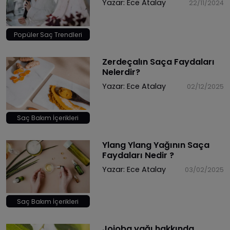
Yazar:
Ece Atalay
22/11/2024
Popüler Saç Trendleri
Zerdeçalın Saça Faydaları
Nelerdir?
Yazar:
Ece Atalay
02/12/2025
Saç Bakım İçerikleri
Ylang Ylang Yağının Saça
Faydaları Nedir ?
Yazar:
Ece Atalay
03/02/2025
Saç Bakım İçerikleri
Jojoba yağı hakkında