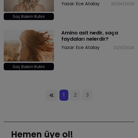
Yazar:
Ece Atalay
25/04/2025
Saç Bakım Rutini
Amino asit nedir, saça
faydaları nelerdir?
Yazar:
Ece Atalay
22/11/2024
Saç Bakım Rutini
1
2
3
Hemen üye ol!