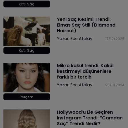
Katlı Saç
Yeni Saç Kesimi Trendi:
Elmas Saç Stili (Diamond
Haircut)
Yazar:
Ece Atalay
17/12/2025
Katlı Saç
​Mikro kakül trendi: Kakül
kestirmeyi düşünenlere
farklı bir tercih
Yazar:
Ece Atalay
26/11/2024
Perçem
Hollywood’u Ele Geçiren
Instagram Trendi: ‘’Camdan
Saç’’ Trendi Nedir?