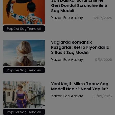
Son Dakika: Scrunchie'ler
Geri Döndü! Scrunchie ile 5
Saç Modeli
Yazar:
Ece Atalay
12/07/2024
Popüler Saç Trendleri
Saçlarda Romantik
Rüzgarlar: Retro Fiyonklarla
3 Basit Saç Modeli
Yazar:
Ece Atalay
17/12/2025
Popüler Saç Trendleri
Yeni Keşif: Mikro Topuz Saç
Modeli Nedir? Nasıl Yapılır?
Yazar:
Ece Atalay
03/02/2025
Popüler Saç Trendleri