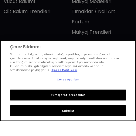
Vücut Bakımı
Makyaj Modelleri
Cilt Bakım Trendleri
Tırnaklar / Nail Art
Parfüm
Makyaj Trendleri
Saç
Yaşam
Çerez Bildirimi
Tanımlama bilgilerini; sitemizin doğru şekilde çalışmasını sağlamak,
Saç Renkleri
Astroloji
içerikleri ve reklamları kişiselleştirmek, sosyal medya özellikleri sunmak ve
site trafiğimizi analiz etmek için kullanıyoruz. Aynı zamanda site
kullanımınızla ilgili bilgileri; sosyal medya, reklamcılık ve analiz
Saç Modelleri
Wellbeing
ortaklarımızla paylaşıyoruz.
Çerez Politikasi
Saç Bakımı
Günlük Yaşam
Çerez Ayarları
Saç Kesimi
Anne & Bebek
Tüm Çerezleri Reddet
Erkek Saç
Yükselen Burç
Hesaplama
Kuaförler
Kabul Et
Kuafor Bulma
Saç Trendleri