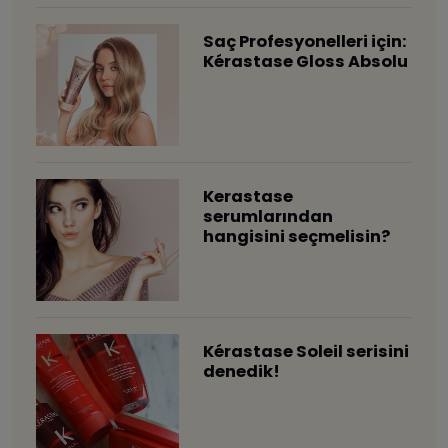
Saç Profesyonelleri için:
Kérastase Gloss Absolu
Kerastase
serumlarından
hangisini seçmelisin?
Kérastase Soleil serisini
denedik!