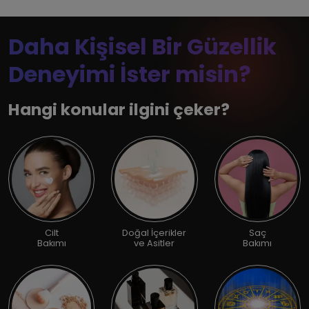
Daha Kişisel Bir Güzellik
Deneyimi İster misin?
Hangi konular ilgini çeker?
Cilt
Doğal İçerikler
Saç
Bakımı
ve Asitler
Bakımı