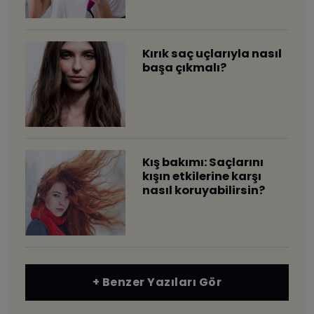
Kırık saç uçlarıyla nasıl
başa çıkmalı?
​Kış bakımı: Saçlarını
kışın etkilerine karşı
nasıl koruyabilirsin?
+ Benzer Yazıları Gör