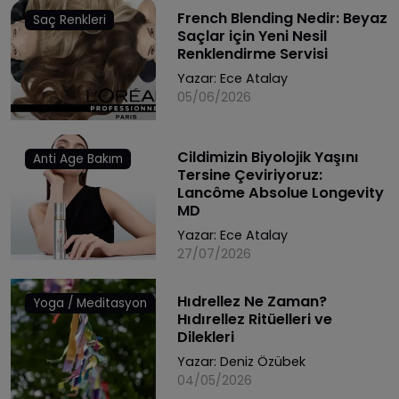
French Blending Nedir: Beyaz
Saç Renkleri
Saçlar için Yeni Nesil
Renklendirme Servisi
Yazar:
Ece Atalay
05/06/2026
Cildimizin Biyolojik Yaşını
Anti Age Bakım
Tersine Çeviriyoruz:
Lancôme Absolue Longevity
MD
Yazar:
Ece Atalay
27/07/2026
Hıdrellez Ne Zaman?
Yoga / Meditasyon
Hıdırellez Ritüelleri ve
Dilekleri
Yazar:
Deniz Özübek
04/05/2026