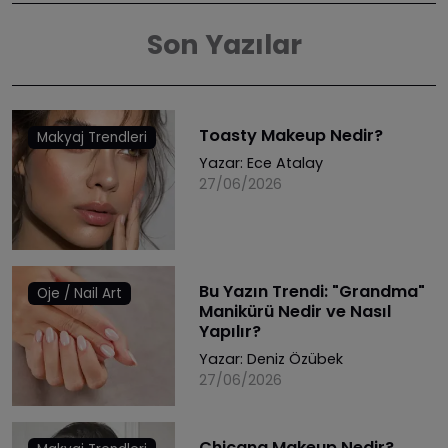
Son Yazılar
Toasty Makeup Nedir?
Makyaj Trendleri
Yazar:
Ece Atalay
27/06/2026
Bu Yazın Trendi: "Grandma"
Oje / Nail Art
Manikürü Nedir ve Nasıl
Yapılır?
Yazar:
Deniz Özübek
27/06/2026
Chicana Makeup Nedir?