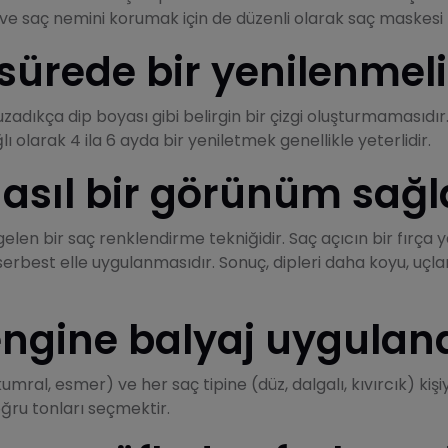
aç nemini korumak için de düzenli olarak saç maskesi kul
sürede bir yenilenmeli
uzadıkça dip boyası gibi belirgin bir çizgi oluşturmamasıdı
ı olarak 4 ila 6 ayda bir yeniletmek genellikle yeterlidir.
nasıl bir görünüm sağl
elen bir saç renklendirme tekniğidir. Saç açıcın bir fırça
 serbest elle uygulanmasıdır. Sonuç, dipleri daha koyu, uçl
rengine balyaj uygulana
kumral, esmer) ve her saç tipine (düz, dalgalı, kıvırcık) kiş
ğru tonları seçmektir.