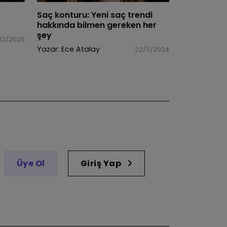
Saç konturu: Yeni saç trendi
hakkında bilmen gereken her
şey
02/2025
Yazar:
Ece Atalay
22/11/2024
Üye Ol
Giriş Yap