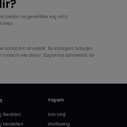
ir?
a keskin ve genellikle saç orta
tirmez.
sanatının zirvesidir. Bu kategori, balyajın
 sırlarını ele alıyor. Saçlarına zahmetsiz bir
ç
Yaşam
ç Renkleri
Astroloji
ç Modelleri
Wellbeing