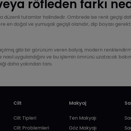
eya röfleden farkı ned
a düzenli tutamlar halindedir. Ombrede ise renk geçişi dah
göre en doğal ve yumuşak geçişli olanıdır, dip boyası gerek
ılmış gibi bir görünüm veren balyaj, modern renklendirme 
rine nasıl uygulandığını ve bu işlemin ömrünü uzatacak bakım
kniği daha yakından tanı.
Cilt
Makyaj
Sa
Cilt Tipleri
Ten Makyajı
Sa
Cilt Problemleri
Göz Makyajı
Sa