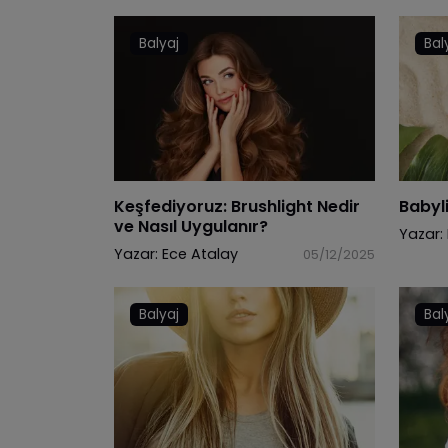
Balyaj
Bal
Keşfediyoruz: Brushlight Nedir
Babyli
ve Nasıl Uygulanır?
Yazar:
Yazar:
Ece Atalay
05/12/2025
Balyaj
Bal