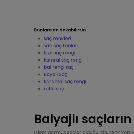
Bunlara da bakabilirsin
saç renkleri
sarı saç tonları
kızıl saç rengi
kumral saç rengi
bal rengi saç
Boyalı Saç
karamel saç rengi
röfle saç
Balyajlı saçların
İşlem görmüş saçlar olduğu için, renk koru