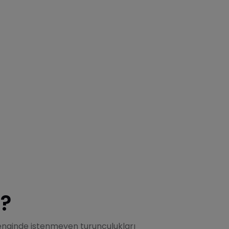
r?
renginde istenmeyen turunculukları