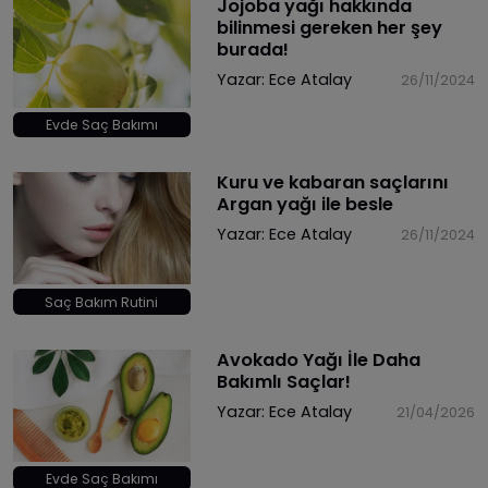
Jojoba yağı hakkında
bilinmesi gereken her şey
burada!
Yazar:
Ece Atalay
26/11/2024
Evde Saç Bakımı
​Kuru ve kabaran saçlarını
Argan yağı ile besle
Yazar:
Ece Atalay
26/11/2024
Saç Bakım Rutini
Avokado Yağı İle Daha
Bakımlı Saçlar!
Yazar:
Ece Atalay
21/04/2026
Evde Saç Bakımı