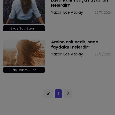
Lavantanın Saça Faydaları
Nelerdir?
Yazar:
Ece Atalay
26/11/2024
Evde Saç Bakımı
Amino asit nedir, saça
faydaları nelerdir?
Yazar:
Ece Atalay
22/11/2024
Saç Bakım Rutini
1
2