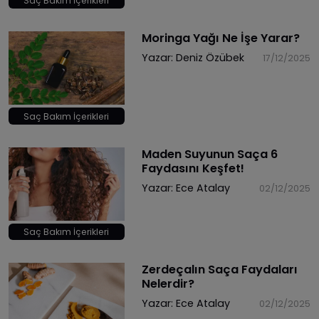
Saç Bakım İçerikleri
Moringa Yağı Ne İşe Yarar?
Yazar:
Deniz Özübek
17/12/2025
Saç Bakım İçerikleri
Maden Suyunun Saça 6
Faydasını Keşfet!
Yazar:
Ece Atalay
02/12/2025
Saç Bakım İçerikleri
Zerdeçalın Saça Faydaları
Nelerdir?
Yazar:
Ece Atalay
02/12/2025