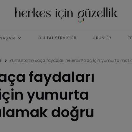
DIJITAL SERVISLER
ÜRÜNLER
T
YAŞAM
ri
Yumurtanın saça faydaları nelerdir? Saç için yumurta ma
aça faydaları
 için yumurta
ulamak doğru