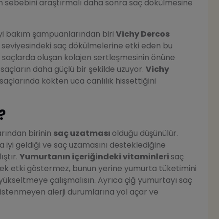
n sebebini araştırmalı daha sonra saç dökülmesine
 iyi bakım şampuanlarından biri
Vichy Dercos
ıç seviyesindeki saç dökülmelerine etki eden bu
saçlarda oluşan kolajen sertleşmesinin önüne
saçların daha güçlü bir şekilde uzuyor.
Vichy
saçlarında kökten uca canlılık hissettiğini
?
rından birinin
saç uzatması
olduğu düşünülür.
 iyi geldiği ve saç uzamasını desteklediğine
ıştır.
Yumurtanın içeriğindeki vitaminleri
saç
ek etki göstermez, bunun yerine yumurta tüketimini
yükseltmeye çalışmalısın. Ayrıca çiğ yumurtayı saç
 istenmeyen alerji durumlarına yol açar ve