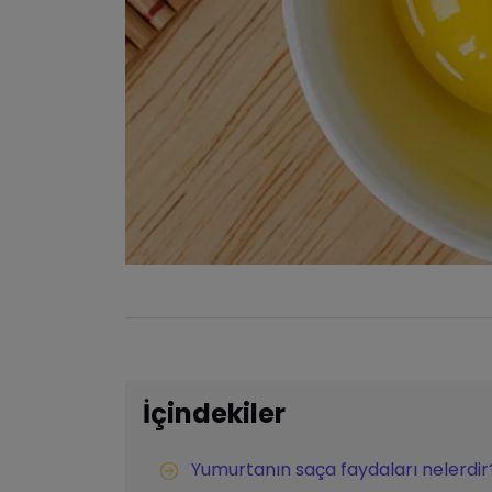
İçindekiler
Yumurtanın saça faydaları nelerdir