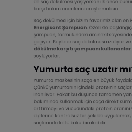
de saç dökülmesi yaşıyorsan ilk önce bunu
karşı bakım önerilerini araştırmalısın.
Saç dökülmesi için bizim favorimiz olan en
Energisant Şampuan
. Özellikle başlang
şampuan, formülündeki aminexil sayesinde 
geçiyor. Böylece saç dökülmesi azalıyor ve 
dökülme karşıtı şampuanı kullananlar
söylüyorlar.
Yumurta saç uzatır mı
Yumurta maskesinin saça en büyük faydala
Çünkü yumurtanın içindeki proteinin saçlara
inanılıyor. Fakat bu düşünce tamamen yanl
bakımında kullanmak için saça direkt sürm
arttırmayı ve vücudundaki protein oranını 
diplerine kontrolsüz bir şekilde uygulamak,
saçlarında kötü koku bırakabilir.