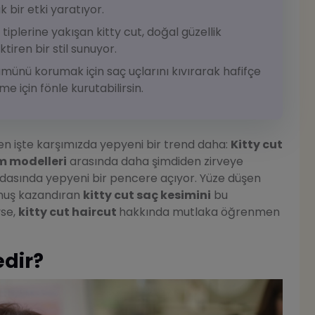
 bir etki yaratıyor.
iplerine yakışan kitty cut, doğal güzellik
iren bir stil sunuyor.
ünü korumak için saç uçlarını kıvırarak hafifçe
me için fönle kurutabilirsin.
n işte karşımızda yepyeni bir trend daha:
Kitty cut
m modelleri
arasında daha şimdiden zirveye
modasında yepyeni bir pencere açıyor. Yüze düşen
unuş kazandıran
kitty cut saç kesimini
bu
yse,
kitty cut haircut
hakkında mutlaka öğrenmen
edir?