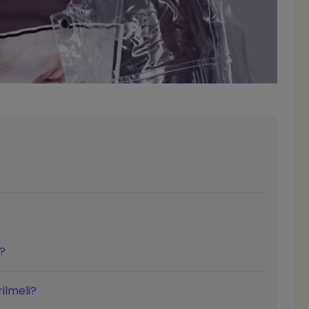
r?
rilmeli?