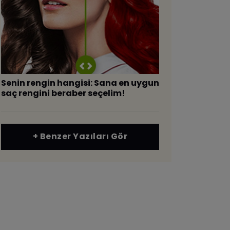
​Senin rengin hangisi: Sana en uygun
saç rengini beraber seçelim!
+ Benzer Yazıları Gör