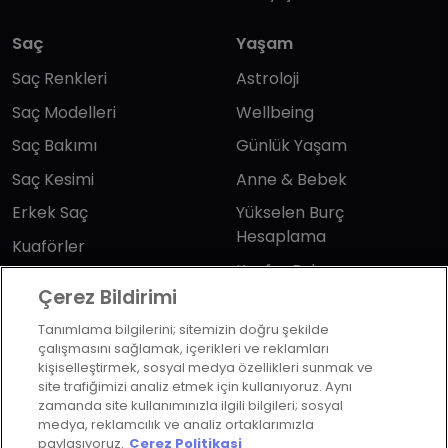
Saç
Yaşam
Saç Renkleri
Astroloji
Saç Modelleri
Wellbeing
Saç Bakımı
Günlük Yaşam
Saç Kesimi
Anne & Bebek
Erkek Saç
Yükselen Burç
Hesaplama
Kuaförler
Kuafor Bulma
Saç Trendleri
Çerez Bildirimi
Tanımlama bilgilerini; sitemizin doğru şekilde
Bizi takip edin
çalışmasını sağlamak, içerikleri ve reklamları
kişiselleştirmek, sosyal medya özellikleri sunmak ve
site trafiğimizi analiz etmek için kullanıyoruz. Aynı
zamanda site kullanımınızla ilgili bilgileri; sosyal
medya, reklamcılık ve analiz ortaklarımızla
paylaşıyoruz.
Çerez Politikasi