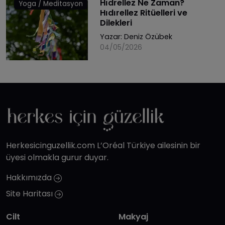
Hıdrellez Ne Zaman?
Yoga / Meditasyon
Hıdırellez Ritüelleri ve
Dilekleri
Yazar:
Deniz Özübek
04/05/2026
Herkesicinguzellik.com L’Oréal Türkiye ailesinin bir
üyesi olmakla gurur duyar.
Hakkımızda
Site Haritası
Cilt
Makyaj