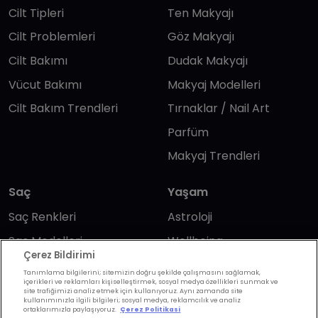
Cilt Tipleri
Ten Makyajı
Cilt Problemleri
Göz Makyajı
Cilt Bakımı
Dudak Makyajı
Vücut Bakımı
Makyaj Modelleri
Cilt Bakım Trendleri
Tırnaklar / Nail Art
Parfüm
Makyaj Trendleri
Saç
Yaşam
Saç Renkleri
Astroloji
Saç Modelleri
Wellbeing
Çerez Bildirimi
Saç Bakımı
Günlük Yaşam
Tanımlama bilgilerini; sitemizin doğru şekilde çalışmasını sağlamak,
içerikleri ve reklamları kişiselleştirmek, sosyal medya özellikleri sunmak ve
Saç Kesimi
Anne & Bebek
site trafiğimizi analiz etmek için kullanıyoruz. Aynı zamanda site
kullanımınızla ilgili bilgileri; sosyal medya, reklamcılık ve analiz
Erkek Saç
Yükselen Burç
ortaklarımızla paylaşıyoruz.
Çerez Politikasi