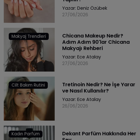
Yazar:
Deniz Özübek
27/06/2026
Chicana Makeup Nedir?
Makyaj Trendleri
Adım Adım 90'lar Chicana
Makyajı Rehberi
Yazar:
Ece Atalay
27/06/2026
Tretinoin Nedir? Ne İşe Yarar
Cilt Bakım Rutini
ve Nasıl Kullanılır?
Yazar:
Ece Atalay
26/06/2026
Dekant Parfüm Hakkında Her
Kadın Parfüm
Şey