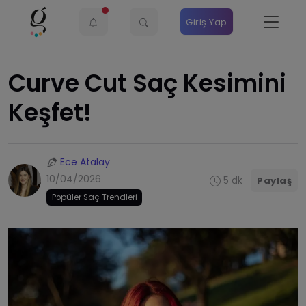
Giriş Yap
Curve Cut Saç Kesimini
Keşfet!
Ece Atalay
10/04/2026
5 dk
Paylaş
Popüler Saç Trendleri