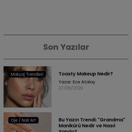
Son Yazılar
Toasty Makeup Nedir?
Makyaj Trendleri
Yazar:
Ece Atalay
27/06/2026
Bu Yazın Trendi: "Grandma"
Oje / Nail Art
Manikürü Nedir ve Nasıl
Yapılır?