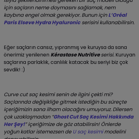
ısıyla şekillendirilmesi gereken bir saç modeli olduğu
için saçların neme doymasını sağlamak, nem
kaybına engel olmak gerekiyor. Bunun için
L’Oréal
Paris Elseve Hydra Hyaluronic
serisini kullanabilirsin.
Eğer saçların cansız, yıpranmış ve kuruysa da sana
önerimiz yenilenen
Kérastase Nutritive
serisi.
Kuruyan
saçlarına parlaklık, canlılık katacak bu seriyi biz çok
sevdik! :)
Curve cut saç kesimi senin de ilgini çekti mi?
Saçlarında değişikliğe gitmek istediğin bu süreçte
içeriğimizin sana ilham olacağını umuyoruz. Dilersen
çok uzaklaşmadan “
Ghost Cut Saç Kesimi Hakkında
Her Şey!
” içeriğimize de göz atabilirsin! Önlerde
yoğun katlar istemezsen de
U saç kesimi
modelini