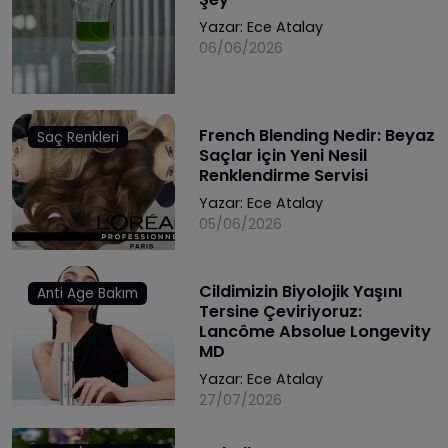
Yazar:
Ece Atalay
06/06/2026
French Blending Nedir: Beyaz
Saç Renkleri
Saçlar için Yeni Nesil
Renklendirme Servisi
Yazar:
Ece Atalay
05/06/2026
Cildimizin Biyolojik Yaşını
Anti Age Bakım
Tersine Çeviriyoruz:
Lancôme Absolue Longevity
MD
Yazar:
Ece Atalay
27/07/2026