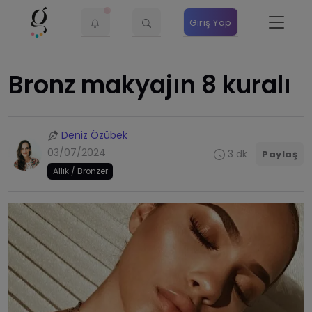
Giriş Yap
Bronz makyajın 8 kuralı
Deniz Özübek
03/07/2024
3 dk
Paylaş
Allık / Bronzer