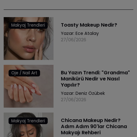
Toasty Makeup Nedir?
Makyaj Trendleri
Yazar:
Ece Atalay
27/06/2026
Bu Yazın Trendi: "Grandma"
Oje / Nail Art
Manikürü Nedir ve Nasıl
Yapılır?
Yazar:
Deniz Özübek
27/06/2026
Chicana Makeup Nedir?
Makyaj Trendleri
Adım Adım 90'lar Chicana
Makyajı Rehberi