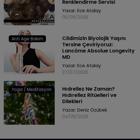
Renklendirme Servisi
Yazar:
Ece Atalay
05/06/2026
Cildimizin Biyolojik Yaşını
Anti Age Bakım
Tersine Çeviriyoruz:
Lancôme Absolue Longevity
MD
Yazar:
Ece Atalay
27/07/2026
Hıdrellez Ne Zaman?
Yoga / Meditasyon
Hıdırellez Ritüelleri ve
Dilekleri
Yazar:
Deniz Özübek
04/05/2026