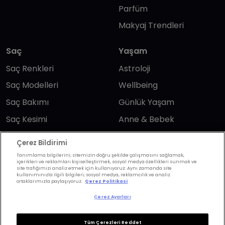
Parfüm
Makyaj Trendleri
Saç
Yaşam
Saç Renkleri
Astroloji
Saç Modelleri
Wellbeing
Saç Bakımı
Günlük Yaşam
Saç Kesimi
Anne & Bebek
Erkek Saç
Yükselen Burç
Çerez Bildirimi
Hesaplama
Kuaförler
Tanımlama bilgilerini; sitemizin doğru şekilde çalışmasını sağlamak,
içerikleri ve reklamları kişiselleştirmek, sosyal medya özellikleri sunmak ve
Kuafor Bulma
Saç Trendleri
site trafiğimizi analiz etmek için kullanıyoruz. Aynı zamanda site
kullanımınızla ilgili bilgileri; sosyal medya, reklamcılık ve analiz
ortaklarımızla paylaşıyoruz.
Çerez Politikasi
Çerez Ayarları
Bizi takip edin
Tüm Çerezleri Reddet