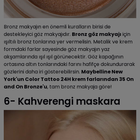
Bronz makyajın en önemli kuralların birisi de
destekleyici göz makyajıdır.
Bronz göz makyajı
için
ışıltılı bronz tonlarına yer vermelisin. Metalik ve krem
formdaki farlar sayesinde göz makyajın yaz
akşamlarında ışıl ışıl görünecektir. Göz kapağının
ortasına altın tonlarındaki farını hafifçe dokundurarak
gözlerini daha iri gösterebilirsin.
Maybelline New
York'un Color Tattoo 24H krem farlarından 35 On
and On Bronze'u
, tam bronz makyaja göre!
6- Kahverengi maskara