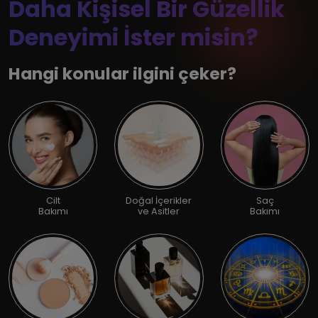
Daha Kişisel Bir Güzellik
Deneyimi İster misin?
Hangi konular ilgini çeker?
Cilt
Doğal İçerikler
Saç
Bakımı
ve Asitler
Bakımı