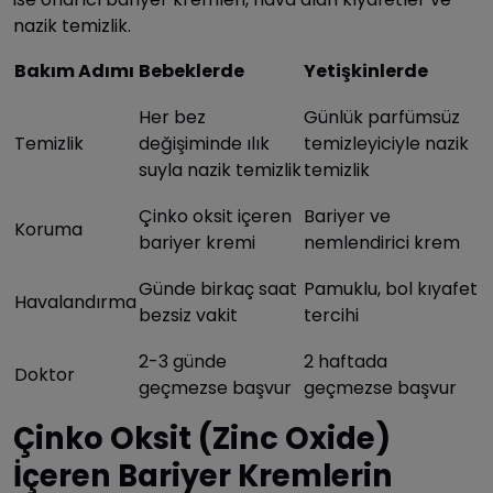
nazik temizlik.
Bakım Adımı
Bebeklerde
Yetişkinlerde
Her bez
Günlük parfümsüz
Temizlik
değişiminde ılık
temizleyiciyle nazik
suyla nazik temizlik
temizlik
Çinko oksit içeren
Bariyer ve
Koruma
bariyer kremi
nemlendirici krem
Günde birkaç saat
Pamuklu, bol kıyafet
Havalandırma
bezsiz vakit
tercihi
2-3 günde
2 haftada
Doktor
geçmezse başvur
geçmezse başvur
Çinko Oksit (Zinc Oxide)
İçeren Bariyer Kremlerin