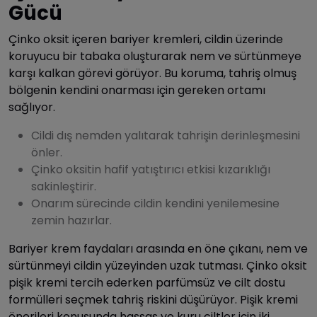
Gücü
Çinko oksit içeren bariyer kremleri, cildin üzerinde
koruyucu bir tabaka oluşturarak nem ve sürtünmeye
karşı kalkan görevi görüyor. Bu koruma, tahriş olmuş
bölgenin kendini onarması için gereken ortamı
sağlıyor.
Cildi dış nemden yalıtarak tahrişin derinleşmesini
önler.
Çinko oksitin hafif yatıştırıcı etkisi kızarıklığı
sakinleştirir.
Onarım sürecinde cildin kendini yenilemesine
zemin hazırlar.
Bariyer krem faydaları arasında en öne çıkanı, nem ve
sürtünmeyi cildin yüzeyinden uzak tutması. Çinko oksit
pişik kremi tercih ederken parfümsüz ve cilt dostu
formülleri seçmek tahriş riskini düşürüyor. Pişik kremi
önerileri konusunda hassas ve kuru ciltler için iki