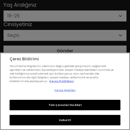
Yaş Aralığınız
Cinsiyetiniz
Gönder
Çerez Bildirimi
Tanımlama bilgilerini; sitemizin doğru şekilde çalışmasını sağlamak,
içerikleri ve reklamları kişiselleştirmek, sosyal medya özellikleri sunmak ve
site trafiğimizi analiz etmek için kullanıyoruz. Aynı zamanda site
kullanımınızla ilgili bilgileri; sosyal medya, reklamcılık ve analiz
ortaklarımızla paylaşıyoruz.
Çerez Politikasi
Çerez Ayarları
Tüm Çerezleri Reddet
Son Yazılar
Kabul Et