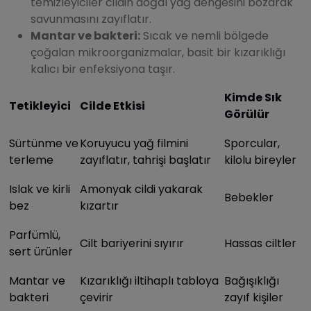
temizleyiciler cildin doğal yağ dengesini bozarak
savunmasını zayıflatır.
Mantar ve bakteri:
Sıcak ve nemli bölgede
çoğalan mikroorganizmalar, basit bir kızarıklığı
kalıcı bir enfeksiyona taşır.
Kimde Sık
Tetikleyici
Cilde Etkisi
Görülür
Sürtünme ve
Koruyucu yağ filmini
Sporcular,
terleme
zayıflatır, tahrişi başlatır
kilolu bireyler
Islak ve kirli
Amonyak cildi yakarak
Bebekler
bez
kızartır
Parfümlü,
Cilt bariyerini sıyırır
Hassas ciltler
sert ürünler
Mantar ve
Kızarıklığı iltihaplı tabloya
Bağışıklığı
bakteri
çevirir
zayıf kişiler