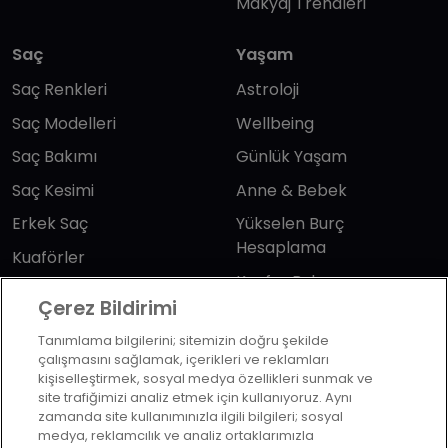
Makyaj Trendleri
Saç
Yaşam
Saç Renkleri
Astroloji
Saç Modelleri
Wellbeing
Saç Bakımı
Günlük Yaşam
Saç Kesimi
Anne & Bebek
Erkek Saç
Yükselen Burç
Hesaplama
Kuaförler
Kuafor Bulma
Saç Trendleri
Çerez Bildirimi
Tanımlama bilgilerini; sitemizin doğru şekilde
Bizi takip edin
çalışmasını sağlamak, içerikleri ve reklamları
kişiselleştirmek, sosyal medya özellikleri sunmak ve
site trafiğimizi analiz etmek için kullanıyoruz. Aynı
zamanda site kullanımınızla ilgili bilgileri; sosyal
medya, reklamcılık ve analiz ortaklarımızla