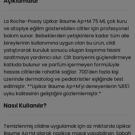
Açıklamalar
La Roche-Posay Lipikar Baume Ap+M 75 Ml, çok kuru
ve atopiye eğilim gösterebilen ciltler için profesyonel
bakım sunar. Bebeklerden yetişkinlere kadar tüm aile
bireylerinin kullanımına uygun olan bu ürün, cildi
yatıştırarak kuruluk sonucu oluşan kaşınma hissini
azaltmaya yardımcı olur. Cilt bariyerini güçlendirmeye
katkıda bulunur ve parfüm içermeyen formülüyle
hassas ciltlerde rahatlık sağlar. 700'den fazla kişi
üzerinde dermatolog ve pediatristler eşliğinde test
edilmiştir. **Lipikar Baume Ap+M'yi deneyenlerin %85'i
uyku kalitesinin geliştiğini gözlemlemiştir.*
Nasıl Kullanılır?
Temizlenmiş cildine uygulamak için az miktarda Lipikar
Baume Ap+M alarak nazikçe masaj yapabilirsin. Sabah