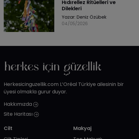
Hıdırellez Ritüelleri ve
Dilekleri
Yazar:
Deniz Özübek
04/05/2026
Herkesicinguzellik.com L’Oréal Türkiye ailesinin bir
üyesi olmakla gurur duyar.
Hakkımızda
Site Haritası
Cilt
Makyaj