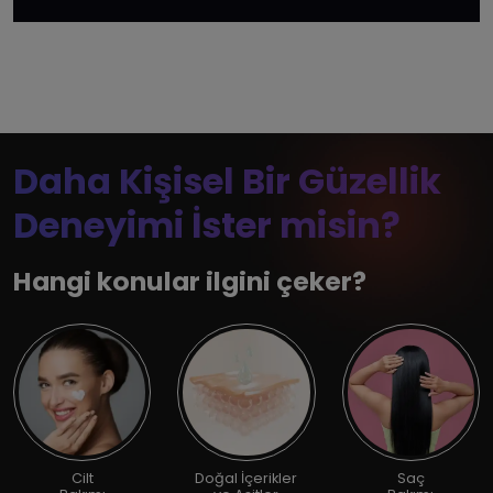
Daha Kişisel Bir Güzellik
Deneyimi İster misin?
Hangi konular ilgini çeker?
Cilt
Doğal İçerikler
Saç