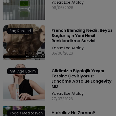
Yazar:
Ece Atalay
06/06/2026
French Blending Nedir: Beyaz
Saç Renkleri
Saçlar için Yeni Nesil
Renklendirme Servisi
Yazar:
Ece Atalay
05/06/2026
Cildimizin Biyolojik Yaşını
Anti Age Bakım
Tersine Çeviriyoruz:
Lancôme Absolue Longevity
MD
Yazar:
Ece Atalay
27/07/2026
Hıdrellez Ne Zaman?
Yoga / Meditasyon