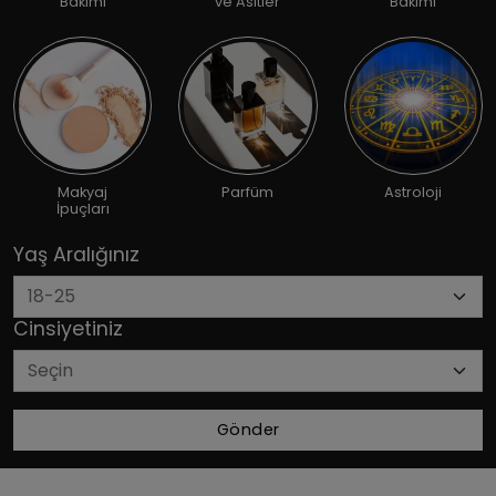
Bakımı
ve Asitler
Bakımı
Makyaj
Parfüm
Astroloji
İpuçları
Yaş Aralığınız
Cinsiyetiniz
Gönder