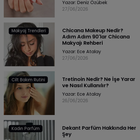
Yazar:
Deniz Özübek
27/06/2026
Chicana Makeup Nedir?
Makyaj Trendleri
Adım Adım 90'lar Chicana
Makyajı Rehberi
Yazar:
Ece Atalay
27/06/2026
Tretinoin Nedir? Ne İşe Yarar
Cilt Bakım Rutini
ve Nasıl Kullanılır?
Yazar:
Ece Atalay
26/06/2026
Dekant Parfüm Hakkında Her
Kadın Parfüm
Şey