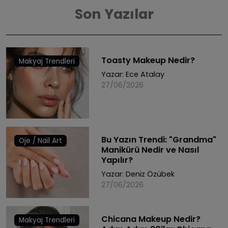
Son Yazılar
Toasty Makeup Nedir?
Makyaj Trendleri
Yazar:
Ece Atalay
27/06/2026
Bu Yazın Trendi: "Grandma"
Oje / Nail Art
Manikürü Nedir ve Nasıl
Yapılır?
Yazar:
Deniz Özübek
27/06/2026
Chicana Makeup Nedir?
Makyaj Trendleri