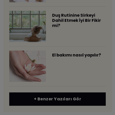
Duş Rutinine Sirkeyi
Dahil Etmek İyi Bir Fikir
mi?
El bakımı nasıl yapılır?
+ Benzer Yazıları Gör