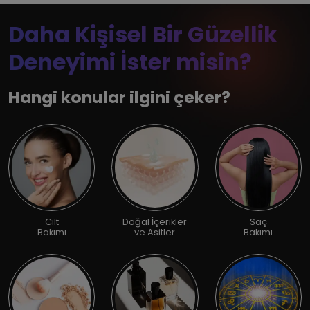
Daha Kişisel Bir Güzellik
Deneyimi İster misin?
Hangi konular ilgini çeker?
Cilt
Doğal İçerikler
Saç
Bakımı
ve Asitler
Bakımı