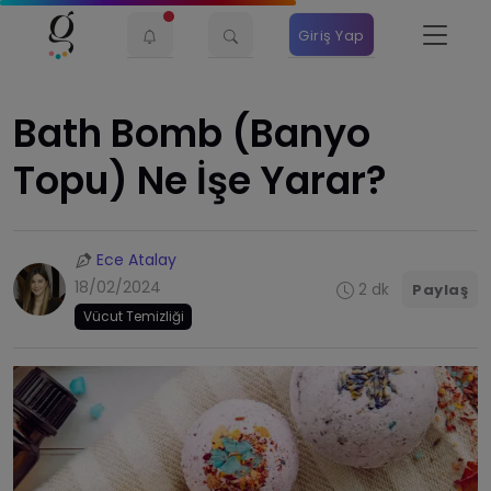
Giriş Yap
Bath Bomb (Banyo
Topu) Ne İşe Yarar?
Ece Atalay
18/02/2024
2 dk
Paylaş
Vücut Temizliği