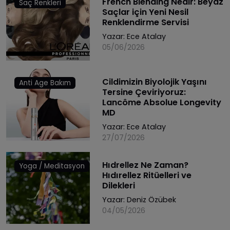
French Blending Nedir: Beyaz
Saç Renkleri
Saçlar için Yeni Nesil
Renklendirme Servisi
Yazar:
Ece Atalay
05/06/2026
Cildimizin Biyolojik Yaşını
Anti Age Bakım
Tersine Çeviriyoruz:
Lancôme Absolue Longevity
MD
Yazar:
Ece Atalay
27/07/2026
Hıdrellez Ne Zaman?
Yoga / Meditasyon
Hıdırellez Ritüelleri ve
Dilekleri
Yazar:
Deniz Özübek
04/05/2026