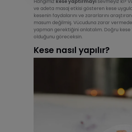
Hangimiz
kese yaptırmayı
sevmeyiz ki? Vü
ve adeta masaj etkisi gösteren kese uygulam
kesenin faydalarını ve zararlarını araştıra
masum değilmiş. Vücuduna zarar vermeden n
yapman gerektiğini anlatalım. Doğru kese y
olduğunu göreceksin.
Kese nasıl yapılır?