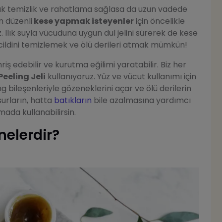
lık temizlik ve rahatlama sağlasa da uzun vadede
en düzenli
kese yapmak isteyenler
için öncelikle
z. Ilık suyla vücuduna uygun dul jelini sürerek de kese
 cildini temizlemek ve ölü derileri atmak mümkün!
hriş edebilir ve kurutma eğilimi yaratabilir. Biz her
eeling Jeli
kullanıyoruz. Yüz ve vücut kullanımı için
ng bileşenleriyle gözeneklerini açar ve ölü derilerin
urların, hatta
batıkların
bile azalmasına yardımcı
ada kullanabilirsin.
nelerdir?