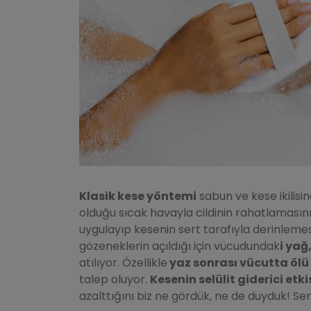
Klasik kese yöntemi
sabun ve kese ikilis
olduğu sıcak havayla cildinin rahatlamasın
uygulayıp kesenin sert tarafıyla derinlemesin
gözeneklerin açıldığı için vücudundak
i yağ,
atılıyor. Özellikle
yaz sonrası vücutta ölü d
talep oluyor.
Kesenin selülit giderici etki
azalttığını biz ne gördük, ne de duyduk! Se