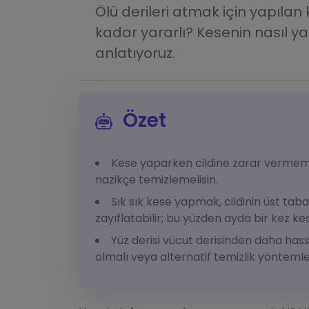
Ölü derileri atmak için yapıla
kadar yararlı? Kesenin nasıl ya
anlatıyoruz.
Özet
Kese yaparken cildine zarar vermemek i
nazikçe temizlemelisin.
Sık sık kese yapmak, cildinin üst taba
zayıflatabilir; bu yüzden ayda bir kez ke
Yüz derisi vücut derisinden daha has
olmalı veya alternatif temizlik yöntemler