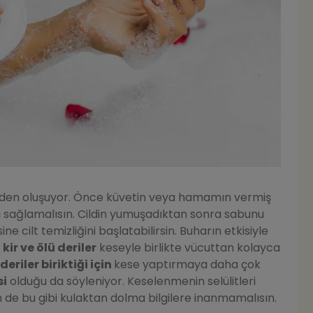
inden oluşuyor. Önce küvetin veya hamamın vermiş
ı sağlamalısın. Cildin yumuşadıktan sonra sabunu
e cilt temizliğini başlatabilirsin. Buharın etkisiyle
 kir ve ölü deriler
keseyle birlikte vücuttan kolayca
eriler biriktiği için
kese yaptırmaya daha çok
si
olduğu da söyleniyor. Keselenmenin selülitleri
n de bu gibi kulaktan dolma bilgilere inanmamalısın.