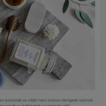
erden korumak ve cildin nem oranını dengede tutmak
şırı sıcak su kullanmak ve keseyle cildi