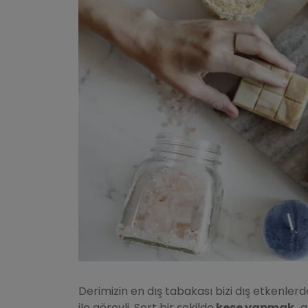
Derimizin en dış tabakası bizi dış etkenl
ile görevli. Sert bir şekilde
kese yapmak,
a