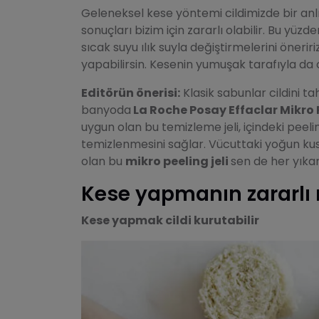
Geleneksel kese yöntemi cildimizde bir an
sonuçları bizim için zararlı olabilir. Bu yüzd
sıcak suyu ılık suyla değiştirmelerini öneriri
yapabilirsin. Kesenin yumuşak tarafıyla da
Editörün önerisi:
Klasik sabunlar cildini ta
banyoda
La Roche Posay Effaclar Mikro P
uygun olan bu temizleme jeli, içindeki peeli
temizlenmesini sağlar. Vücuttaki yoğun kus
olan bu
mikro peeling jeli
sen de her yıkam
Kese yapmanın zararlı 
Kese yapmak cildi kurutabilir