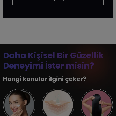
Daha Kişisel Bir Güzellik
Deneyimi İster misin?
Hangi konular ilgini çeker?