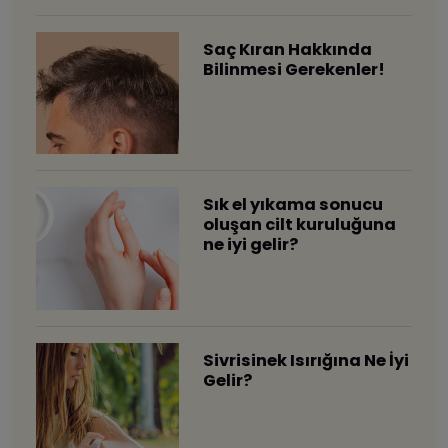
Saç Kıran Hakkında
Bilinmesi Gerekenler!
Sık el yıkama sonucu
oluşan cilt kuruluğuna
ne iyi gelir?
Sivrisinek Isırığına Ne İyi
Gelir?