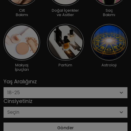
Cilt
Doğal İçerikler
Saç
Bakımı
ve Asitler
Bakımı
Makyaj
Parfüm
Astroloji
İpuçları
Yaş Aralığınız
Cinsiyetiniz
Gönder