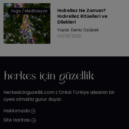
Hıdrellez Ne Zaman?
Yoga / Meditasyon
Hıdırellez Ritüelleri ve
Dilekleri
Yazar:
Deniz Özübek
04/05/2026
Herkesicinguzellik.com L’Oréal Türkiye ailesinin bir
üyesi olmakla gurur duyar.
Hakkımızda
Site Haritası