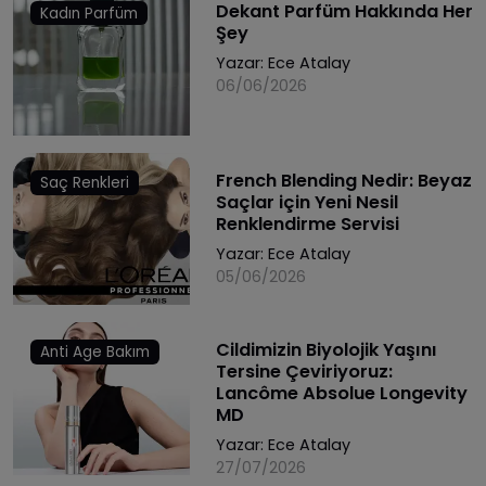
Dekant Parfüm Hakkında Her
Kadın Parfüm
Şey
Yazar:
Ece Atalay
06/06/2026
French Blending Nedir: Beyaz
Saç Renkleri
Saçlar için Yeni Nesil
Renklendirme Servisi
Yazar:
Ece Atalay
05/06/2026
Cildimizin Biyolojik Yaşını
Anti Age Bakım
Tersine Çeviriyoruz:
Lancôme Absolue Longevity
MD
Yazar:
Ece Atalay
27/07/2026