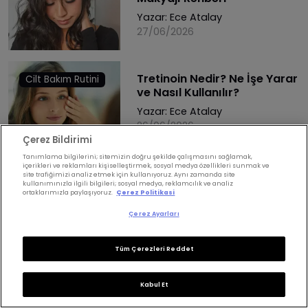
Yazar:
Ece Atalay
27/06/2026
Tretinoin Nedir? Ne İşe Yarar
Cilt Bakım Rutini
ve Nasıl Kullanılır?
Yazar:
Ece Atalay
26/06/2026
Çerez Bildirimi
Tanımlama bilgilerini; sitemizin doğru şekilde çalışmasını sağlamak,
içerikleri ve reklamları kişiselleştirmek, sosyal medya özellikleri sunmak ve
site trafiğimizi analiz etmek için kullanıyoruz. Aynı zamanda site
Dekant Parfüm Hakkında Her
kullanımınızla ilgili bilgileri; sosyal medya, reklamcılık ve analiz
Kadın Parfüm
ortaklarımızla paylaşıyoruz.
Çerez Politikasi
Şey
Çerez Ayarları
Yazar:
Ece Atalay
06/06/2026
Tüm Çerezleri Reddet
Kabul Et
French Blending Nedir: Beyaz
Saç Renkleri
Saçlar için Yeni Nesil