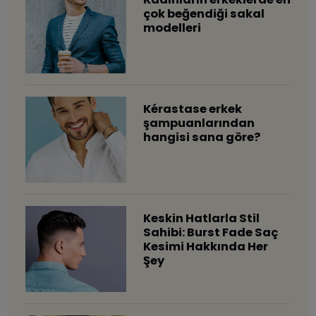
çok beğendiği sakal
modelleri
Kérastase erkek
şampuanlarından
hangisi sana göre?
Keskin Hatlarla Stil
Sahibi: Burst Fade Saç
Kesimi Hakkında Her
Şey