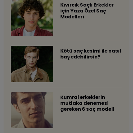
Kıvırcık Saçlı Erkekler
için Yaza Özel Saç
Modelleri
Kötü saç kesimi ile nasıl
baş edebilirsin?
​Kumral erkeklerin
mutlaka denemesi
gereken 6 saç modeli