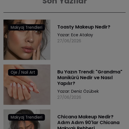
Son Yazılar
Toasty Makeup Nedir?
Makyaj Trendleri
Yazar:
Ece Atalay
27/06/2026
Bu Yazın Trendi: "Grandma"
Oje / Nail Art
Manikürü Nedir ve Nasıl
Yapılır?
Yazar:
Deniz Özübek
27/06/2026
Chicana Makeup Nedir?
Makyaj Trendleri
Adım Adım 90'lar Chicana
Makyajı Rehberi