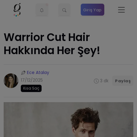
Giriş Yap
Warrior Cut Hair
Hakkında Her Şey!
Ece Atalay
17/12/2025
3 dk
Paylaş
Kısa Saç