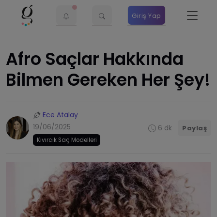
Giriş Yap
Afro Saçlar Hakkında
Bilmen Gereken Her Şey!
Ece Atalay
19/06/2025
6 dk
Paylaş
Kıvırcık Saç Modelleri