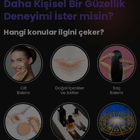
Daha Kişisel Bir Güzellik
Deneyimi İster misin?
Hangi konular ilgini çeker?
Cilt
Doğal İçerikler
Saç
Bakımı
ve Asitler
Bakımı