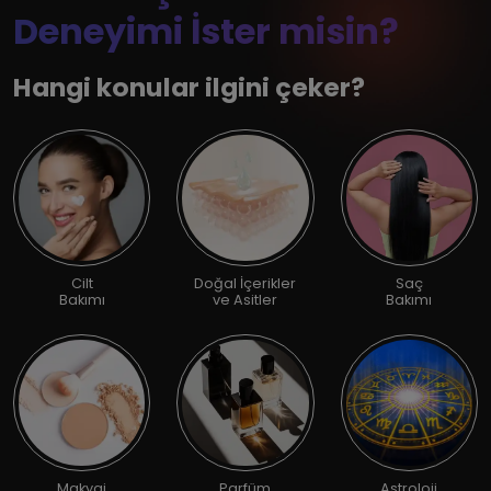
Deneyimi İster misin?
Hangi konular ilgini çeker?
Cilt
Doğal İçerikler
Saç
Bakımı
ve Asitler
Bakımı
Makyaj
Parfüm
Astroloji