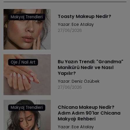
Toasty Makeup Nedir?
Makyaj Trendleri
Yazar:
Ece Atalay
27/06/2026
Bu Yazın Trendi: "Grandma"
Oje / Nail Art
Manikürü Nedir ve Nasıl
Yapılır?
Yazar:
Deniz Özübek
27/06/2026
Chicana Makeup Nedir?
Makyaj Trendleri
Adım Adım 90'lar Chicana
Makyajı Rehberi
Yazar:
Ece Atalay