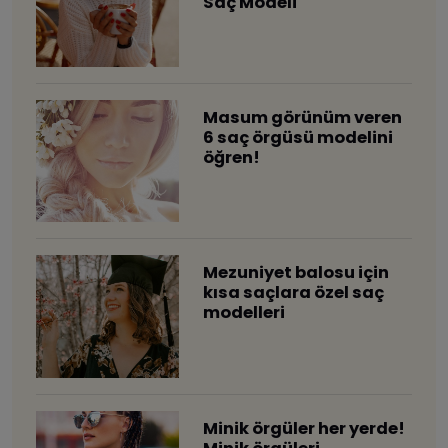
Saç Modeli
​Masum görünüm veren
6 saç örgüsü modelini
öğren!
Mezuniyet balosu için
kısa saçlara özel saç
modelleri
​Minik örgüler her yerde!