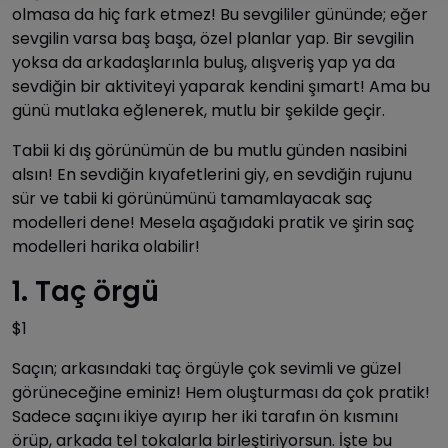
olmasa da hiç fark etmez! Bu sevgililer gününde; eğer
sevgilin varsa baş başa, özel planlar yap. Bir sevgilin
yoksa da arkadaşlarınla buluş, alışveriş yap ya da
sevdiğin bir aktiviteyi yaparak kendini şımart! Ama bu
günü mutlaka eğlenerek, mutlu bir şekilde geçir.
Tabii ki dış görünümün de bu mutlu günden nasibini
alsın! En sevdiğin kıyafetlerini giy, en sevdiğin rujunu
sür ve tabii ki görünümünü tamamlayacak saç
modelleri dene! Mesela aşağıdaki pratik ve şirin saç
modelleri harika olabilir!
1. Taç örgü
$1
Saçın; arkasındaki taç örgüyle çok sevimli ve güzel
görüneceğine eminiz! Hem oluşturması da çok pratik!
Sadece saçını ikiye ayırıp her iki tarafın ön kısmını
örüp, arkada tel tokalarla birleştiriyorsun. İşte bu