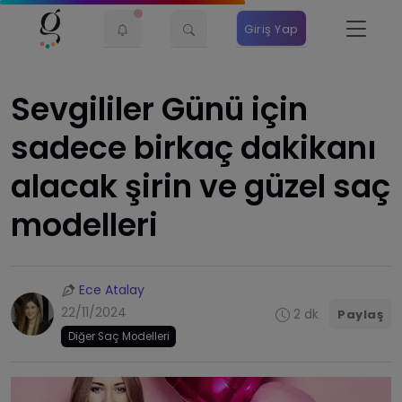
Giriş Yap
Sevgililer Günü için
sadece birkaç dakikanı
alacak şirin ve güzel saç
modelleri
Ece Atalay
22/11/2024
2 dk
Paylaş
Diğer Saç Modelleri