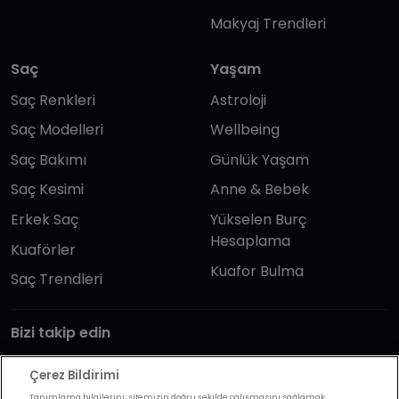
Makyaj Trendleri
Saç
Yaşam
Saç Renkleri
Astroloji
Saç Modelleri
Wellbeing
Saç Bakımı
Günlük Yaşam
Saç Kesimi
Anne & Bebek
Erkek Saç
Yükselen Burç
Hesaplama
Kuaförler
Kuafor Bulma
Saç Trendleri
Bizi takip edin
Çerez Bildirimi
Tanımlama bilgilerini; sitemizin doğru şekilde çalışmasını sağlamak,