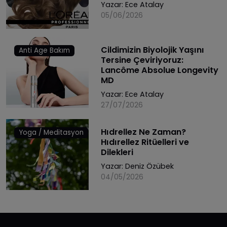
Yazar:
Ece Atalay
05/06/2026
Cildimizin Biyolojik Yaşını
Anti Age Bakım
Tersine Çeviriyoruz:
Lancôme Absolue Longevity
MD
Yazar:
Ece Atalay
27/07/2026
Hıdrellez Ne Zaman?
Yoga / Meditasyon
Hıdırellez Ritüelleri ve
Dilekleri
Yazar:
Deniz Özübek
04/05/2026