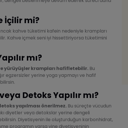
lir; dengeli beslenmeye devam ederek süreci daha
İçilir mi?
ncak kahve tüketimi kafein nedeniyle krampları
lir. Kahve içmek seni iyi hissettiriyorsa tüketimini
apılır mı?
e yürüyüşler krampları hafifletebilir.
Bu
ır egzersizler yerine yoga yapmayı ve hafif
lirsin.
veya Detoks Yapılır mı?
detoks yapılması önerilmez.
Bu süreçte vücudun
kı diyetler veya detokslar yerine dengeli
lirsin. Diyetisyenin ile oluşturduğun karbonhidrat,
enme programın varsa yine diyetisyeninin