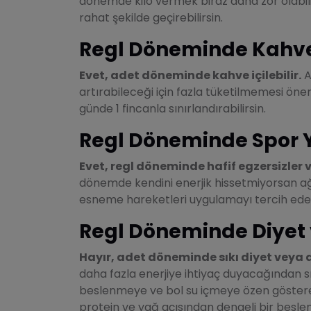
dönemde kilo vermek biraz daha zor olabi
rahat şekilde geçirebilirsin.
Regl Döneminde Kahve 
Evet, adet döneminde kahve içilebilir.
A
artırabileceği için fazla tüketilmemesi öneri
günde 1 fincanla sınırlandırabilirsin.
Regl Döneminde Spor Y
Evet, regl döneminde hafif egzersizler v
dönemde kendini enerjik hissetmiyorsan ağ
esneme hareketleri uygulamayı tercih edebi
Regl Döneminde Diyet 
Hayır, adet döneminde sıkı diyet veya 
daha fazla enerjiye ihtiyaç duyacağından sı
beslenmeye ve bol su içmeye özen gösterebi
protein ve yağ açısından dengeli bir besl