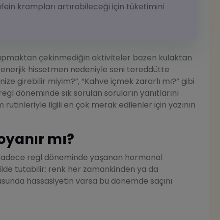
afein krampları artırabileceği için tüketimini
yapmaktan çekinmediğin aktiviteler bazen kulaktan
 enerjik hissetmen nedeniyle seni tereddütte
nize girebilir miyim?”, “Kahve içmek zararlı mı?” gibi
regl döneminde sık sorulan soruların yanıtlarını
utinleriyle ilgili en çok merak edilenler için yazının
oyanır mı?
adece regl döneminde yaşanan hormonal
kilde tutabilir; renk her zamankinden ya da
onusunda hassasiyetin varsa bu dönemde saçını