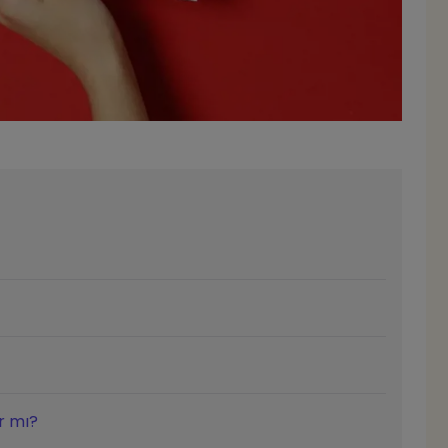
ır mı?