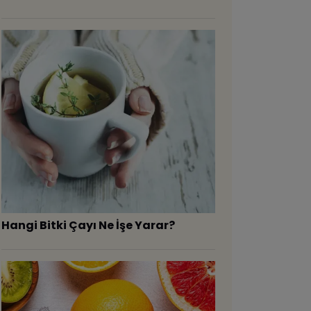
Hangi Bitki Çayı Ne İşe Yarar?