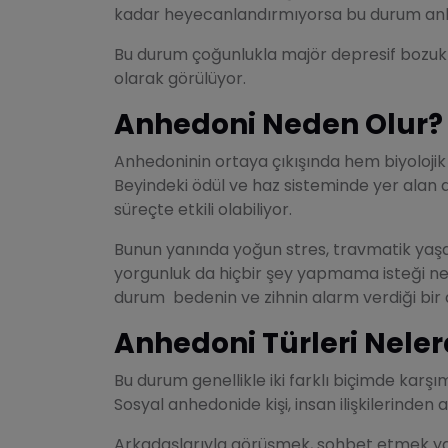
kadar heyecanlandırmıyorsa bu durum anhedon
Bu durum çoğunlukla majör depresif bozukluk 
olarak görülüyor.
Anhedoni Neden Olur?
Anhedoninin ortaya çıkışında hem biyolojik 
Beyindeki ödül ve haz sisteminde yer alan 
süreçte etkili olabiliyor.
Bunun yanında yoğun stres, travmatik yaşam
yorgunluk da hiçbir şey yapmama isteği nede
durum bedenin ve zihnin alarm verdiği bir 
Anhedoni Türleri Neler
Bu durum genellikle iki farklı biçimde karşı
Sosyal anhedonide kişi, insan ilişkilerinden
Arkadaşlarıyla görüşmek, sohbet etmek ya d