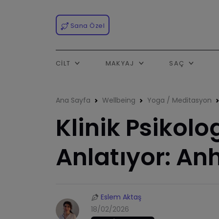
Sana Özel
CILT
MAKYAJ
SAÇ
Ana Sayfa
Wellbeing
Yoga / Meditasyon
Klinik Psikol
Anlatıyor: An
Eslem Aktaş
18/02/2026