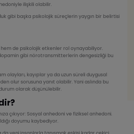
iyle ilişkili olabilir.
gibi başka psikolojik süreçlerin yaygın bir belirtisi
hem de psikolojik etkenler rol oynayabiliyor.
dopamin gibi nörotransmitterlerin dengesizliği bu
 olayları, kayıplar ya da uzun süreli duygusal
n olur sorusuna yanıt olabilir. Yani aslında bu
durum olarak düşünülebilir.
dir?
mıza çıkıyor: Sosyal anhedoni ve fiziksel anhedoni.
 aldığı doyumu kaybediyor.
a yeni insanlarla tanışmak eskisi kadar çekici