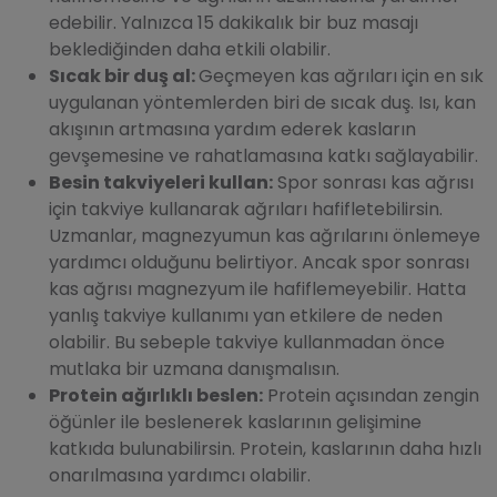
edebilir. Yalnızca 15 dakikalık bir buz masajı
beklediğinden daha etkili olabilir.
Sıcak bir duş al:
Geçmeyen kas ağrıları için en sık
uygulanan yöntemlerden biri de sıcak duş. Isı, kan
akışının artmasına yardım ederek kasların
gevşemesine ve rahatlamasına katkı sağlayabilir.
Besin takviyeleri kullan:
Spor sonrası kas ağrısı
için takviye kullanarak ağrıları hafifletebilirsin.
Uzmanlar, magnezyumun kas ağrılarını önlemeye
yardımcı olduğunu belirtiyor. Ancak spor sonrası
kas ağrısı magnezyum ile hafiflemeyebilir. Hatta
yanlış takviye kullanımı yan etkilere de neden
olabilir. Bu sebeple takviye kullanmadan önce
mutlaka bir uzmana danışmalısın.
Protein ağırlıklı beslen:
Protein açısından zengin
öğünler ile beslenerek kaslarının gelişimine
katkıda bulunabilirsin. Protein, kaslarının daha hızlı
onarılmasına yardımcı olabilir.