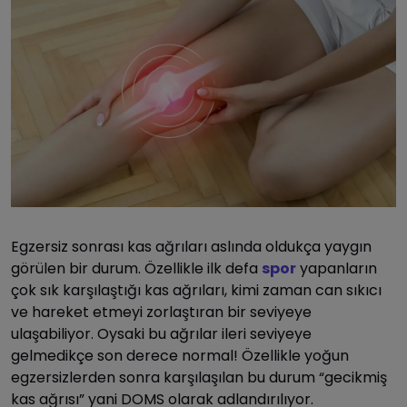
Egzersiz sonrası kas ağrıları aslında oldukça yaygın
görülen bir durum. Özellikle ilk defa
spor
yapanların
çok sık karşılaştığı kas ağrıları, kimi zaman can sıkıcı
ve hareket etmeyi zorlaştıran bir seviyeye
ulaşabiliyor. Oysaki bu ağrılar ileri seviyeye
gelmedikçe son derece normal! Özellikle yoğun
egzersizlerden sonra karşılaşılan bu durum “gecikmiş
kas ağrısı” yani DOMS olarak adlandırılıyor.