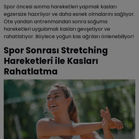
Spor öncesi ısınma hareketleri yapmak kasları
egzersize hazırlıyor ve daha esnek olmalarını sağlıyor.
Öte yandan antrenmandan sonra soğuma
hareketleri uygulamak kasları gevşetiyor ve
rahatlatıyor. Böylece yoğun kas ağrıları önlenebiliyor!
Spor Sonrası Stretching
Hareketleri ile Kasları
Rahatlatma