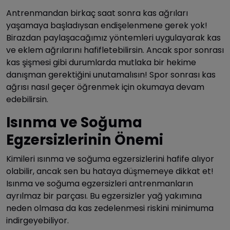
Antrenmandan birkaç saat sonra kas ağrıları
yaşamaya başladıysan endişelenmene gerek yok!
Birazdan paylaşacağımız yöntemleri uygulayarak kas
ve eklem ağrılarını hafifletebilirsin. Ancak spor sonrası
kas şişmesi gibi durumlarda mutlaka bir hekime
danışman gerektiğini unutamalısın! Spor sonrası kas
ağrısı nasıl geçer öğrenmek için okumaya devam
edebilirsin.
Isınma ve Soğuma
Egzersizlerinin Önemi
Kimileri ısınma ve soğuma egzersizlerini hafife alıyor
olabilir, ancak sen bu hataya düşmemeye dikkat et!
Isınma ve soğuma egzersizleri antrenmanların
ayrılmaz bir parçası. Bu egzersizler yağ yakımına
neden olmasa da kas zedelenmesi riskini minimuma
indirgeyebiliyor.