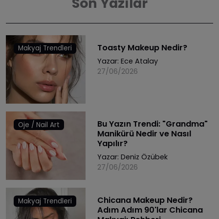
Son Yazılar
Toasty Makeup Nedir?
Makyaj Trendleri
Yazar:
Ece Atalay
27/06/2026
Bu Yazın Trendi: "Grandma"
Oje / Nail Art
Manikürü Nedir ve Nasıl
Yapılır?
Yazar:
Deniz Özübek
27/06/2026
Chicana Makeup Nedir?
Makyaj Trendleri
Adım Adım 90'lar Chicana