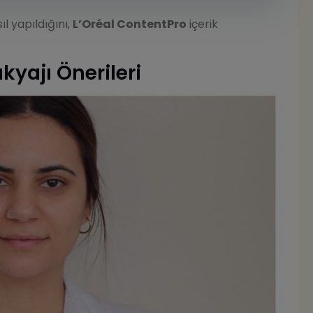
l yapıldığını,
L’Oréal ContentPro
içerik
kyajı Önerileri