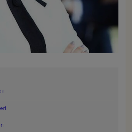
ri
eri
ri