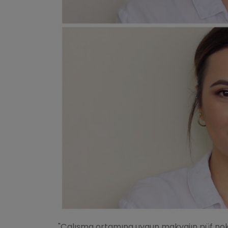
"Çalışma ortamına uygun makyajın püf nokt