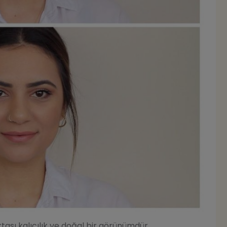
ası kalıcılık ve doğal bir görünümdür.