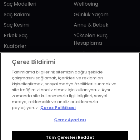
Saç Modelleri
Wellbeing
Saç Bakımı
Günlük Yaşam
Saç Kesimi
Anne & Bebek
Erkek Saç
Yükselen Burç
Hesaplama
Kuaförler
Kuafor Bulma
Saç Trendleri
Çerez Bildirimi
Tanımlama bilgilerini; sitemizin doğru şekilde
Bizi takip edin
çalışmasını sağlamak, içerikleri ve reklamları
kişiselleştirmek, sosyal medya özellikleri sunmak ve
site trafiğimizi analiz etmek için kullanıyoruz. Aynı
zamanda site kullanımınızla ilgili bilgileri; sosyal
medya, reklamcılık ve analiz ortaklarımızla
paylaşıyoruz.
Çerez Politikasi
KVKK Politikası
Aydınlatma Metni
Çerez Ayarları
KVKK Başvuru Formu
Kullanım Şart ve Koşulları
Çerez Politikası
Çerez Ayarları
Tüm Çerezleri Reddet