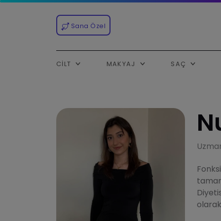
Sana Özel
CILT
MAKYAJ
SAÇ
N
Uzman
Fonksi
tamam
Diyet
olarak