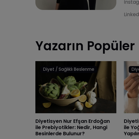
Insta
Linked
Yazarın Popüler
Diyet / Sağlıklı Beslenme
Diy
Diyetisyen Nur Efşan Erdoğan
Diyet
ile Prebiyotikler: Nedir, Hangi
ile Yo
Besinlerde Bulunur?
Yapılı