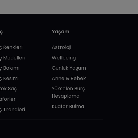
ç
Yaşam
ç Renkleri
Astroloji
ç Modelleri
Wellbeing
ç Bakımı
Günlük Yaşam
ç Kesimi
Anne & Bebek
kek Saç
Yükselen Burç
Hesaplama
aförler
Kuafor Bulma
ç Trendleri