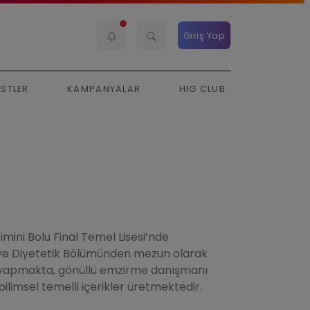
Giriş Yap
ESTLER
KAMPANYALAR
HIG CLUB
imini Bolu Final Temel Lisesi’nde
 ve Diyetetik Bölümünden mezun olarak
v yapmakta, gönüllü emzirme danışmanı
limsel temelli içerikler üretmektedir.