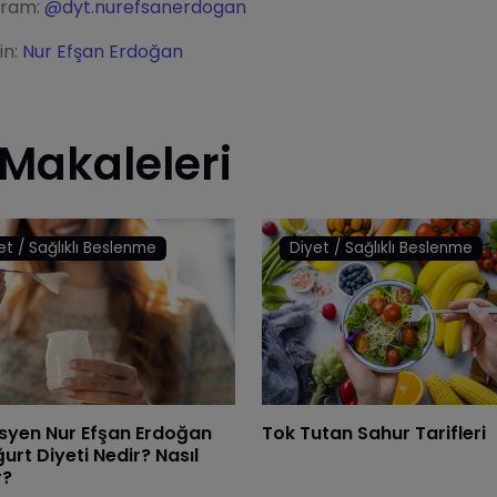
gram:
@dyt.nurefsanerdogan
in:
Nur Efşan Erdoğan
 Makaleleri
et / Sağlıklı Beslenme
Diyet / Sağlıklı Beslenme
isyen Nur Efşan Erdoğan
Tok Tutan Sahur Tarifleri
ğurt Diyeti Nedir? Nasıl
r?