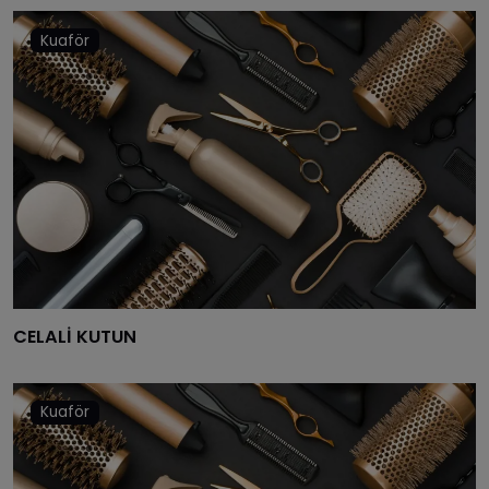
SAMSUN
Kuaför
SIIRT
SINOP
SIVAS
TEKIRDAĞ
TOKAT
TRABZON
TUNCELI
CELALİ KUTUN
ŞANLIURFA
UŞAK
Kuaför
VAN