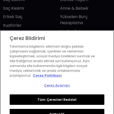
Saç Kesimi
Anne & Bebek
Erkek Saç
Yükselen Burç
Hesaplama
Kuaförler
Kuafor Bulma
Saç Trendleri
Çerez Bildirimi
Tanımlama bilgilerini; sitemizin doğru şekilde
Bizi takip edin
çalışmasını sağlamak, içerikleri ve reklamları
kişiselleştirmek, sosyal medya özellikleri sunmak ve
site trafiğimizi analiz etmek için kullanıyoruz. Aynı
zamanda site kullanımınızla ilgili bilgileri; sosyal
medya, reklamcılık ve analiz ortaklarımızla
paylaşıyoruz.
Çerez Politikasi
KVKK Politikası
Aydınlatma Metni
Çerez Ayarları
KVKK Başvuru Formu
Kullanım Şart ve Koşulları
Çerez Politikası
Çerez Ayarları
Tüm Çerezleri Reddet
Copyrights ©2026 Herkes İçin Güzellik. Design &