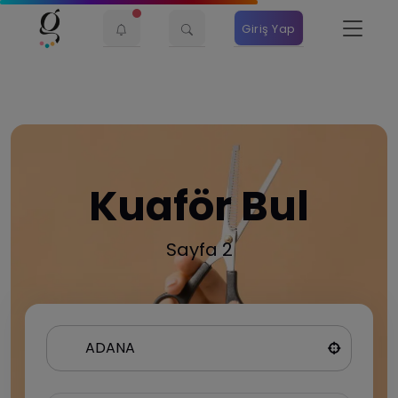
Giriş Yap
Kuaför Bul
Sayfa 2
ADANA