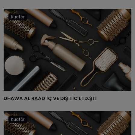
Kuaför
DHAWA AL RAAD İÇ VE DIŞ TİC LTD.ŞTİ
Kuaför