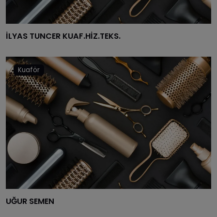
MALATYA
MANISA
İLYAS TUNCER KUAF.HİZ.TEKS.
KAHRAMANMARAŞ
MARDIN
Kuaför
MUĞLA
MUŞ
NEVŞEHIR
NIĞDE
ORDU
RIZE
SAKARYA
UĞUR SEMEN