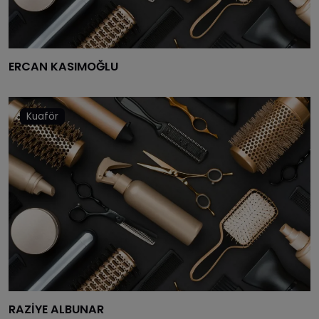
YALOVA
KARABÜK
ERCAN KASIMOĞLU
KILIS
OSMANIYE
Kuaför
DÜZCE
RAZİYE ALBUNAR