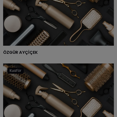
YOZGAT
ZONGULDAK
AKSARAY
BAYBURT
KARAMAN
ÖZGÜR AYÇİÇEK
KIRIKKALE
BATMAN
Kuaför
ŞIRNAK
BARTIN
ARDAHAN
IĞDIR