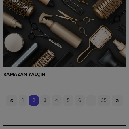
RAMAZAN YALÇIN
1
2
3
4
5
6
...
35