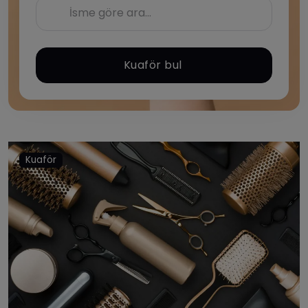
ADANA
ADIYAMAN
Kuaför bul
AFYONKARAHISAR
AĞRI
AMASYA
Kuaför
ANKARA
ANTALYA
ARTVIN
AYDIN
BALIKESIR
BILECIK