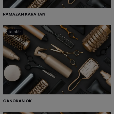
BINGÖL
RAMAZAN KARAHAN
BITLIS
BOLU
Kuaför
BURDUR
BURSA
ÇANAKKALE
ÇANKIRI
ÇORUM
DENIZLI
CANOKAN OK
DIYARBAKIR
EDIRNE