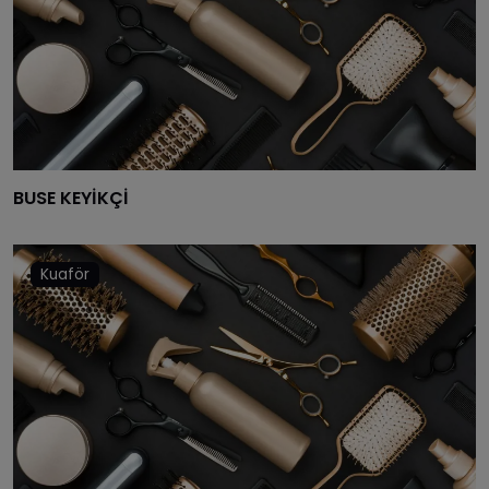
MERSIN
ISTANBUL
IZMIR
KARS
KASTAMONU
BUSE KEYİKÇİ
KAYSERI
KIRKLARELI
Kuaför
KIRŞEHIR
KOCAELI
KONYA
KÜTAHYA