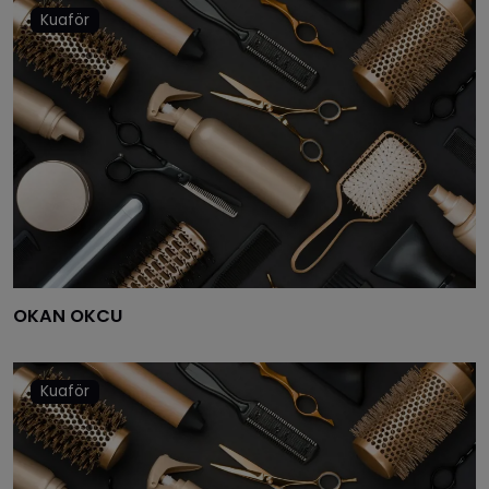
Kuaför
ELAZIĞ
ERZINCAN
ERZURUM
ESKIŞEHIR
GAZIANTEP
GIRESUN
GÜMÜŞHANE
OKAN OKCU
HAKKARI
Kuaför
HATAY
ISPARTA