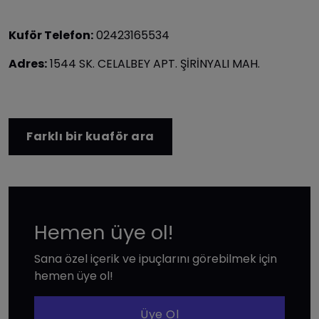
Kuför Telefon:
02423165534
Adres:
1544 SK. CELALBEY APT. ŞİRİNYALI MAH.
Farklı bir kuaför ara
Hemen üye ol!
Sana özel içerik ve ipuçlarını görebilmek için
hemen üye ol!
Üye Ol