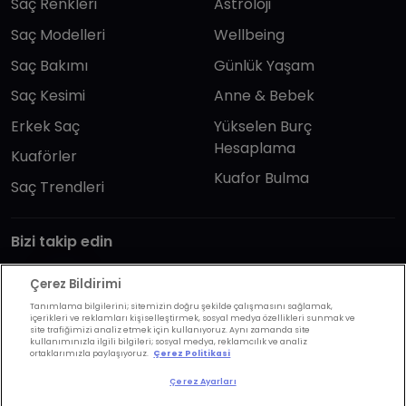
Saç Renkleri
Astroloji
Saç Modelleri
Wellbeing
Saç Bakımı
Günlük Yaşam
Saç Kesimi
Anne & Bebek
Erkek Saç
Yükselen Burç
Hesaplama
Kuaförler
Kuafor Bulma
Saç Trendleri
Bizi takip edin
Çerez Bildirimi
Tanımlama bilgilerini; sitemizin doğru şekilde çalışmasını sağlamak,
içerikleri ve reklamları kişiselleştirmek, sosyal medya özellikleri sunmak ve
site trafiğimizi analiz etmek için kullanıyoruz. Aynı zamanda site
kullanımınızla ilgili bilgileri; sosyal medya, reklamcılık ve analiz
KVKK Politikası
Aydınlatma Metni
ortaklarımızla paylaşıyoruz.
Çerez Politikasi
KVKK Başvuru Formu
Kullanım Şart ve Koşulları
Çerez Ayarları
Çerez Politikası
Çerez Ayarları