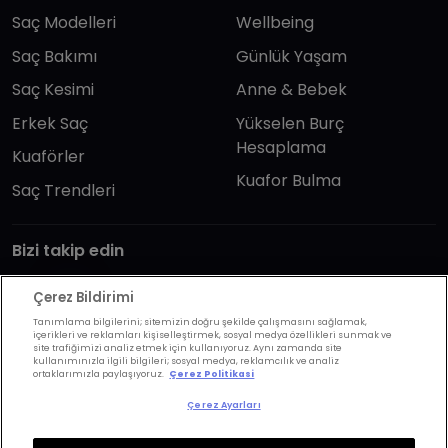
Saç Modelleri
Wellbeing
Saç Bakımı
Günlük Yaşam
Saç Kesimi
Anne & Bebek
Erkek Saç
Yükselen Burç
Hesaplama
Kuaförler
Kuafor Bulma
Saç Trendleri
Bizi takip edin
Çerez Bildirimi
Tanımlama bilgilerini; sitemizin doğru şekilde çalışmasını sağlamak,
içerikleri ve reklamları kişiselleştirmek, sosyal medya özellikleri sunmak ve
site trafiğimizi analiz etmek için kullanıyoruz. Aynı zamanda site
kullanımınızla ilgili bilgileri; sosyal medya, reklamcılık ve analiz
KVKK Politikası
Aydınlatma Metni
ortaklarımızla paylaşıyoruz.
Çerez Politikasi
KVKK Başvuru Formu
Kullanım Şart ve Koşulları
Çerez Ayarları
Çerez Politikası
Çerez Ayarları