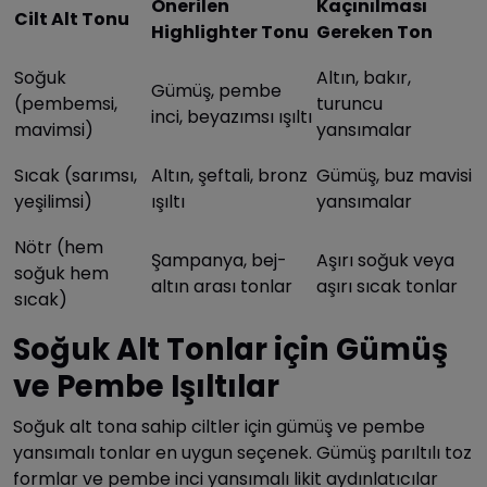
Önerilen
Kaçınılması
Cilt Alt Tonu
Highlighter Tonu
Gereken Ton
Soğuk
Altın, bakır,
Gümüş, pembe
(pembemsi,
turuncu
inci, beyazımsı ışıltı
mavimsi)
yansımalar
Sıcak (sarımsı,
Altın, şeftali, bronz
Gümüş, buz mavisi
yeşilimsi)
ışıltı
yansımalar
Nötr (hem
Şampanya, bej-
Aşırı soğuk veya
soğuk hem
altın arası tonlar
aşırı sıcak tonlar
sıcak)
Soğuk Alt Tonlar için Gümüş
ve Pembe Işıltılar
Soğuk alt tona sahip ciltler için gümüş ve pembe
yansımalı tonlar en uygun seçenek. Gümüş parıltılı toz
formlar ve pembe inci yansımalı likit aydınlatıcılar