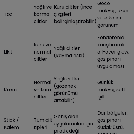
Gece
Yağlı ve
Kuru ciltler (ince
makyajı, uzun
Toz
karma
çizgileri
süre kalıcı
ciltler
belirginleştirebilir)
görünüm
Fondötenle
Kuru ve
karıştırarak
Yağlı ciltler
Likit
normal
all-over glow,
(kayma riski)
ciltler
göz pınarı
uygulaması
Yağlı ciltler
Normal
Günlük
(gözenek
Krem
ve kuru
makyaj, soft
görünümü
ciltler
ışıltı
artabilir)
Dar bölgeler:
Geniş alan
Stick /
Tüm cilt
göz pınarı,
uygulamaları için
Kalem
tipleri
dudak üstü,
pratik değil