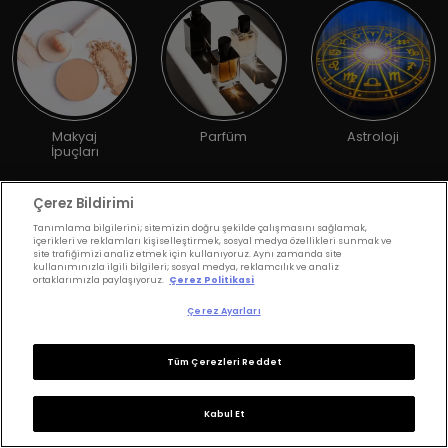
Makyaj
Parfüm
Astroloji
İpuçları
Yaş Aralığınız
Çerez Bildirimi
Tanımlama bilgilerini; sitemizin doğru şekilde çalışmasını sağlamak,
içerikleri ve reklamları kişiselleştirmek, sosyal medya özellikleri sunmak ve
site trafiğimizi analiz etmek için kullanıyoruz. Aynı zamanda site
Cinsiyetiniz
kullanımınızla ilgili bilgileri; sosyal medya, reklamcılık ve analiz
ortaklarımızla paylaşıyoruz.
Çerez Politikasi
Çerez Ayarları
Gönder
Tüm Çerezleri Reddet
Kabul Et